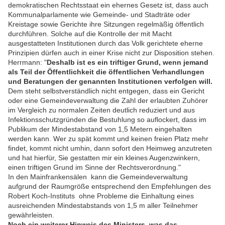
demokratischen Rechtsstaat ein ehernes Gesetz ist, dass auch
Kommunalparlamente wie Gemeinde- und Stadträte oder
Kreistage sowie Gerichte ihre Sitzungen regelmäßig öffentlich
durchführen. Solche auf die Kontrolle der mit Macht
ausgestatteten Institutionen durch das Volk gerichtete eherne
Prinzipien dürfen auch in einer Krise nicht zur Disposition stehen.
Herrmann: "
Deshalb ist es ein triftiger Grund, wenn jemand
als Teil der Öffentlichkeit die öffentlichen Verhandlungen
und Beratungen der genannten Institutionen verfolgen will.
Dem steht selbstverständlich nicht entgegen, dass ein Gericht
oder eine Gemeindeverwaltung die Zahl der erlaubten Zuhörer
im Vergleich zu normalen Zeiten deutlich reduziert und aus
Infektionsschutzgründen die Bestuhlung so auflockert, dass im
Publikum der Mindestabstand von 1,5 Metern eingehalten
werden kann. Wer zu spät kommt und keinen freien Platz mehr
findet, kommt nicht umhin, dann sofort den Heimweg anzutreten
und hat hierfür, Sie gestatten mir ein kleines Augenzwinkern,
einen triftigen Grund im Sinne der Rechtsverordnung."
In den Mainfrankensälen kann die Gemeindeverwaltung
aufgrund der Raumgröße entsprechend den Empfehlungen des
Robert Koch-Instituts ohne Probleme die Einhaltung eines
ausreichenden Mindestabstands von 1,5 m aller Teilnehmer
gewährleisten.
Noch ein weiterer Hinweis des Ministers, was das