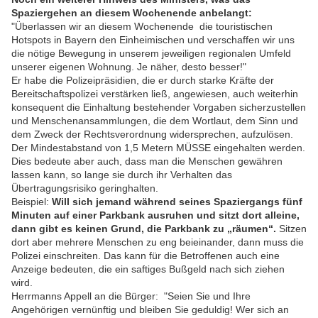
Spaziergehen an diesem Wochenende anbelangt:
"Überlassen wir an diesem Wochenende die touristischen
Hotspots in Bayern den Einheimischen und verschaffen wir uns
die nötige Bewegung in unserem jeweiligen regionalen Umfeld
unserer eigenen Wohnung. Je näher, desto besser!"
Er habe die Polizeipräsidien, die er durch starke Kräfte der
Bereitschaftspolizei verstärken ließ, angewiesen, auch weiterhin
konsequent die Einhaltung bestehender Vorgaben sicherzustellen
und Menschenansammlungen, die dem Wortlaut, dem Sinn und
dem Zweck der Rechtsverordnung widersprechen, aufzulösen.
Der Mindestabstand von 1,5 Metern MÜSSE eingehalten werden.
Dies bedeute aber auch, dass man die Menschen gewähren
lassen kann, so lange sie durch ihr Verhalten das
Übertragungsrisiko geringhalten.
Beispiel:
Will sich jemand während seines Spaziergangs fünf
Minuten auf einer Parkbank ausruhen und sitzt dort alleine,
dann gibt es keinen Grund, die Parkbank zu „räumen“.
Sitzen
dort aber mehrere Menschen zu eng beieinander, dann muss die
Polizei einschreiten. Das kann für die Betroffenen auch eine
Anzeige bedeuten, die ein saftiges Bußgeld nach sich ziehen
wird.
Herrmanns Appell an die Bürger: "Seien Sie und Ihre
Angehörigen vernünftig und bleiben Sie geduldig! Wer sich an