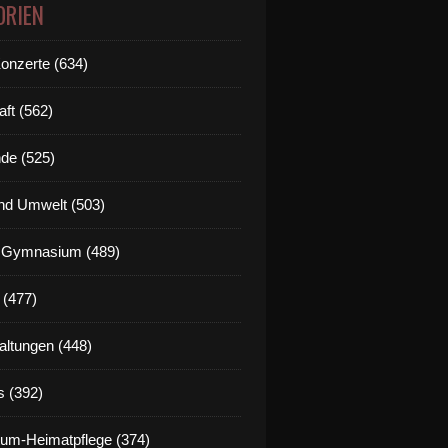
ORIEN
Konzerte (634)
aft (562)
de (525)
nd Umwelt (503)
g Gymnasium (489)
 (477)
altungen (448)
s (392)
um-Heimatpflege (374)