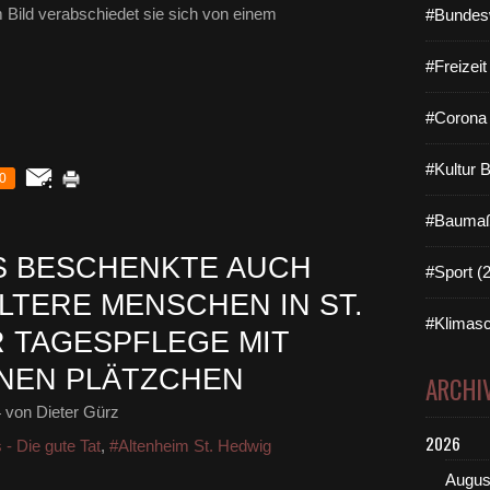
Bild verabschiedet sie sich von einem
#Bundes
#Freizei
#Corona 
#Kultur 
0
#Baumaß
 BESCHENKTE AUCH
#Sport (
LTERE MENSCHEN IN ST.
#Klimasc
 TAGESPFLEGE MIT
NEN PLÄTZCHEN
ARCHI
4
von Dieter Gürz
2026
 - Die gute Tat
,
#Altenheim St. Hedwig
Augus