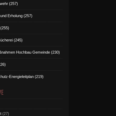
wehr (257)
t und Erholung (257)
(255)
Bücherei (245)
nahmen Hochbau Gemeinde (230)
226)
hutz-Energieleitplan (219)
VE
t
(27)