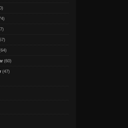
0)
74)
7)
57)
(64)
ar
(60)
r
(47)