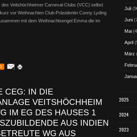
des Veitshöchheimer Carneval-Clubs (VCC) selbst
Juli
(9
kurz vor Weihnachten Club-Präsidentin Conny Lyding
Juni
(
t zusammen mit dem Weihnachtsengel Emma die im
Mai
(4
April
(
März
Febru
0
Janua
 CEG: IN DIE
2025
NLAGE VEITSHÖCHHEIM
WG IM EG DES HAUSES 1
2024
SZUBILDENDE AUS INDIEN
2023
 BETREUTE WG AUS