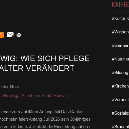
KATEG
#Kultur 
#Wirtsch
0
#Gemein
DWIG: WIE SICH PFLEGE
#Natur u
 ALTER VERÄNDERT
#Bildun
#Kirchen
ieter Gürz
t. Hedwig
,
#Altenheim Sankt Hedwig
#Veranst
nende zum Jubiläum Anfang Juli Das Caritas-
#Soziale
öchheim feiert Anfang Juli 2026 sein 30-jähriges
om 3. bis 5. Juli blickt die Einrichtung auf drei
#Braucht