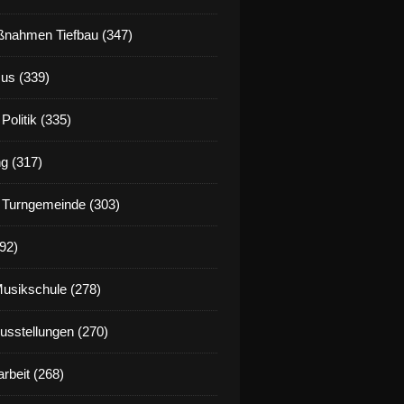
nahmen Tiefbau (347)
us (339)
Politik (335)
g (317)
 Turngemeinde (303)
92)
Musikschule (278)
Ausstellungen (270)
rbeit (268)