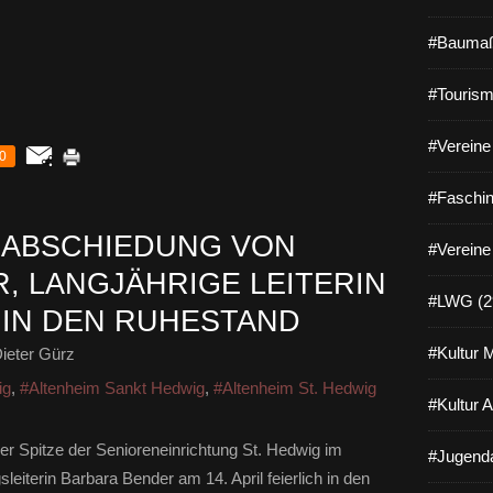
#Baumaß
#Tourism
#Vereine 
0
#Faschin
RABSCHIEDUNG VON
#Vereine
, LANGJÄHRIGE LEITERIN
#LWG (2
 IN DEN RUHESTAND
#Kultur 
ieter Gürz
ig
,
#Altenheim Sankt Hedwig
,
#Altenheim St. Hedwig
#Kultur 
r Spitze der Senioreneinrichtung St. Hedwig im
#Jugenda
sleiterin Barbara Bender am 14. April feierlich in den