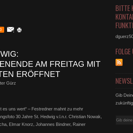
BITTE 
KONTA
FUNKTI
0
dguerz5
FOLGE
DWIG:
NENDE AM FREITAG MIT
TEN ERÖFFNET
NEWSL
ter Gürz
Gib Dein
zukünftig
t es uns wert“ – Festredner mahnt zu mehr
ngsfoto 30 Jahre St. Hedwig v.l.n.r. Christian Nowak,
E-
ucha, Elmar Knorz, Johannes Bindner, Rainer
Mail