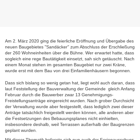
Am 2. März 2020 ging die feierliche Eröffnung und Übergabe des
neuen Baugebietes "Sandäcker" zum Abschluss der Erschließung
der 260 Wohneinheiten über die Bühne. Wer erwartet hatte, dass
sogleich eine rege Bautätigkeit einsetzt, sah sich getäuscht. Nach
einem Monat stehen im gesamten Baugebiet nur zwei Kräne,
wurde erst mit dem Bau von drei Einfamilienhäusern begonnen.
Dass sich bislang so wenig getan hat, liegt wohl auch daran, dass
laut Feststellung der Bauverwaltung der Gemeinde g
leich Anfang
Februar durch die Bauwerber zwar 13 Genehmigungs-
Freistellungsanträge eingereicht wurden. Nach grober Durchsicht
der Verwaltung wurde aber festgestellt, dass lediglich zwei dieser
Anträge tatsächlich freigestellt werden können, alle anderen aber
die Festsetzungen des Bebauungsplanes nicht einhielten,
insbesondere deshalb, weil Terrassen außerhalb der Baugrenzen
geplant wurden.
Mit dieser Thematik befasste sich nun auch der Ferienausschuss