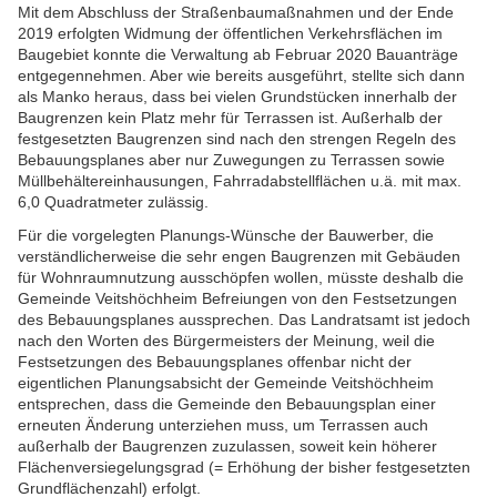
Mit dem Abschluss der Straßenbaumaßnahmen und der Ende
2019 erfolgten Widmung der öffentlichen Verkehrsflächen im
Baugebiet konnte die Verwaltung ab Februar 2020 Bauanträge
entgegennehmen. Aber wie bereits ausgeführt, stellte sich dann
als Manko heraus, dass bei vielen Grundstücken innerhalb der
Baugrenzen kein Platz mehr für Terrassen ist. Außerhalb der
festgesetzten Baugrenzen sind nach den strengen Regeln des
Bebauungsplanes aber nur Zuwegungen zu Terrassen sowie
Müllbehältereinhausungen, Fahrradabstellflächen u.ä. mit max.
6,0 Quadratmeter zulässig.
Für die vorgelegten Planungs-Wünsche der Bauwerber, die
verständlicherweise die sehr engen Baugrenzen mit Gebäuden
für Wohnraumnutzung ausschöpfen wollen, müsste deshalb die
Gemeinde Veitshöchheim Befreiungen von den Festsetzungen
des Bebauungsplanes aussprechen. Das Landratsamt ist jedoch
nach den Worten des Bürgermeisters der Meinung, weil die
Festsetzungen des Bebauungsplanes offenbar nicht der
eigentlichen Planungsabsicht der Gemeinde Veitshöchheim
entsprechen, dass die Gemeinde den Bebauungsplan einer
erneuten Änderung unterziehen muss, um Terrassen auch
außerhalb der Baugrenzen zuzulassen, soweit kein höherer
Flächenversiegelungsgrad (= Erhöhung der bisher festgesetzten
Grundflächenzahl) erfolgt.