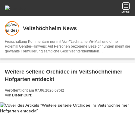
MENU
Veitshöchheim News
Freischaltung Kommentare nur mit Vor-/Nachnamen/E-Mail und ohne
Polemik Gender-Hinweis: Auf Personen bezogene Bezeichnungen meint die
gewählte Formulierung sämtliche Geschlechteridentitäten
Vertretungsberechtigter und V.i.S.d.P. Dieter Gürz Die Einhaltung der DS-
GVO ist ausschließlich Sache der Overblog-Hosting-Plattform. Ihre E-Mail-
Adresse wird nur zur Zusendung des Newsletters genutzt.
Weitere seltene Orchidee im Veitshöchheimer
Hofgarten entdeckt
Veröffentlicht am 07.06.2026 07:42
Von
Dieter Gürz