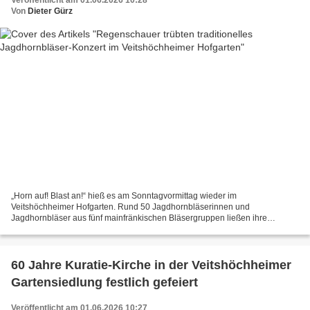
Von
Dieter Gürz
„Horn auf! Blast an!“ hieß es am Sonntagvormittag wieder im
Veitshöchheimer Hofgarten. Rund 50 Jagdhornbläserinnen und
Jagdhornbläser aus fünf mainfränkischen Bläsergruppen ließen ihre
Naturhörner vor der eindrucksvollen Kulisse des Schlosses erklingen....
60 Jahre Kuratie-Kirche in der Veitshöchheimer
Gartensiedlung festlich gefeiert
Veröffentlicht am 01.06.2026 10:27