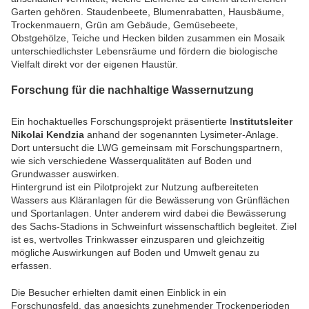
Garten gehören. Staudenbeete, Blumenrabatten, Hausbäume,
Trockenmauern, Grün am Gebäude, Gemüsebeete,
Obstgehölze, Teiche und Hecken bilden zusammen ein Mosaik
unterschiedlichster Lebensräume und fördern die biologische
Vielfalt direkt vor der eigenen Haustür.
Forschung für die nachhaltige Wassernutzung
Ein hochaktuelles Forschungsprojekt präsentierte I
nstitutsleiter
Nikolai Kendzia
anhand der sogenannten Lysimeter-Anlage.
Dort untersucht die LWG gemeinsam mit Forschungspartnern,
wie sich verschiedene Wasserqualitäten auf Boden und
Grundwasser auswirken.
Hintergrund ist ein Pilotprojekt zur Nutzung aufbereiteten
Wassers aus Kläranlagen für die Bewässerung von Grünflächen
und Sportanlagen. Unter anderem wird dabei die Bewässerung
des Sachs-Stadions in Schweinfurt wissenschaftlich begleitet. Ziel
ist es, wertvolles Trinkwasser einzusparen und gleichzeitig
mögliche Auswirkungen auf Boden und Umwelt genau zu
erfassen.
Die Besucher erhielten damit einen Einblick in ein
Forschungsfeld, das angesichts zunehmender Trockenperioden