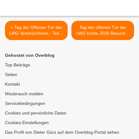
< Tag der Offenen Tür der
Tag der offenen Tür der
LWG Veitshöchheim - Teil 3:
LWG lockte 2500 Besucher
Welche Beet- und
nach Veitshöchheim und
Balkonpflanzen trotzen
Thüngersheim - Teil 1 >
Hitze und Trockenheit?
Gehostet von Overblog
Top-Beiträge
Seiten
Kontakt
Missbrauch melden
Servicebedingungen
Cookies und persönliche Daten
Cookies-Einstellungen
Das Profil von Dieter Gürz auf dem Overblog-Portal sehen