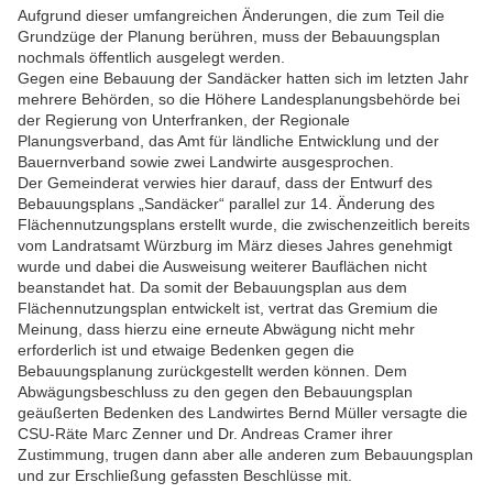
Aufgrund dieser umfangreichen Änderungen, die zum Teil die
Grundzüge der Planung berühren, muss der Bebauungsplan
nochmals öffentlich ausgelegt werden.
Gegen eine Bebauung der Sandäcker hatten sich im letzten Jahr
mehrere Behörden, so die Höhere Landesplanungsbehörde bei
der Regierung von Unterfranken, der Regionale
Planungsverband, das Amt für ländliche Entwicklung und der
Bauernverband sowie zwei Landwirte ausgesprochen.
Der Gemeinderat verwies hier darauf, dass der Entwurf des
Bebauungsplans „Sandäcker“ parallel zur 14. Änderung des
Flächennutzungsplans erstellt wurde, die zwischenzeitlich bereits
vom Landratsamt Würzburg im März dieses Jahres genehmigt
wurde und dabei die Ausweisung weiterer Bauflächen nicht
beanstandet hat. Da somit der Bebauungsplan aus dem
Flächennutzungsplan entwickelt ist, vertrat das Gremium die
Meinung, dass hierzu eine erneute Abwägung nicht mehr
erforderlich ist und etwaige Bedenken gegen die
Bebauungsplanung zurückgestellt werden können. Dem
Abwägungsbeschluss zu den gegen den Bebauungsplan
geäußerten Bedenken des Landwirtes Bernd Müller versagte die
CSU-Räte Marc Zenner und Dr. Andreas Cramer ihrer
Zustimmung, trugen dann aber alle anderen zum Bebauungsplan
und zur Erschließung gefassten Beschlüsse mit.