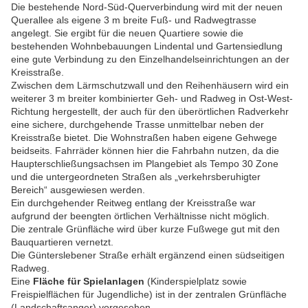
Die bestehende Nord-Süd-Querverbindung wird mit der neuen
Querallee als eigene 3 m breite Fuß- und Radwegtrasse
angelegt. Sie ergibt für die neuen Quartiere sowie die
bestehenden Wohnbebauungen Lindental und Gartensiedlung
eine gute Verbindung zu den Einzelhandelseinrichtungen an der
Kreisstraße.
Zwischen dem Lärmschutzwall und den Reihenhäusern wird ein
weiterer 3 m breiter kombinierter Geh- und Radweg in Ost-West-
Richtung hergestellt, der auch für den überörtlichen Radverkehr
eine sichere, durchgehende Trasse unmittelbar neben der
Kreisstraße bietet. Die Wohnstraßen haben eigene Gehwege
beidseits. Fahrräder können hier die Fahrbahn nutzen, da die
Haupterschließungsachsen im Plangebiet als Tempo 30 Zone
und die untergeordneten Straßen als „verkehrsberuhigter
Bereich“ ausgewiesen werden.
Ein durchgehender Reitweg entlang der Kreisstraße war
aufgrund der beengten örtlichen Verhältnisse nicht möglich.
Die zentrale Grünfläche wird über kurze Fußwege gut mit den
Bauquartieren vernetzt.
Die Günterslebener Straße erhält ergänzend einen südseitigen
Radweg.
Eine
Fläche für Spielanlagen
(Kinderspielplatz sowie
Freispielflächen für Jugendliche) ist in der zentralen Grünfläche
(Landschaftsanger) vorgesehen.