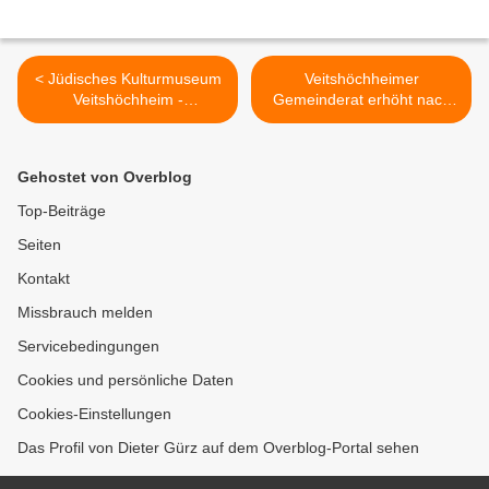
< Jüdisches Kulturmuseum
Veitshöchheimer
Veitshöchheim -
Gemeinderat erhöht nach
Gemeinderat vergab für
Neukalkulation moderat die
28.000 Euro planerische
Gebühren und
Leistungen an Space4 für
Herstellungsbeiträge für die
Gehostet von Overblog
Neugestaltung der
Abwasserbeseitigung >
Dauerausstellung
Top-Beiträge
Seiten
Kontakt
Missbrauch melden
Servicebedingungen
Cookies und persönliche Daten
Cookies-Einstellungen
Das Profil von Dieter Gürz auf dem Overblog-Portal sehen