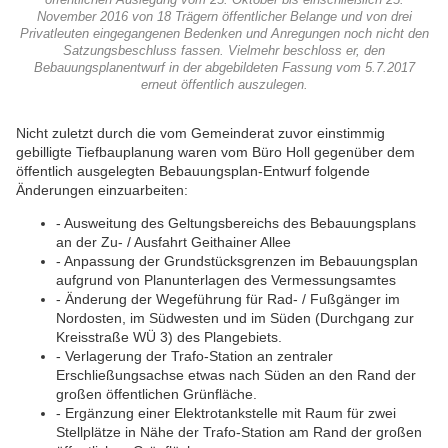
öffentlichen Auslegung vom 25. Oktober bis einschließlich 25.
November 2016 von 18 Trägern öffentlicher Belange und von drei
Privatleuten eingegangenen Bedenken und Anregungen noch nicht den
Satzungsbeschluss fassen. Vielmehr beschloss er, den
Bebauungsplanentwurf in der abgebildeten Fassung vom 5.7.2017
erneut öffentlich auszulegen.
Nicht zuletzt durch die vom Gemeinderat zuvor einstimmig
gebilligte Tiefbauplanung waren vom Büro Holl gegenüber dem
öffentlich ausgelegten Bebauungsplan-Entwurf folgende
Änderungen einzuarbeiten:
- Ausweitung des Geltungsbereichs des Bebauungsplans
an der Zu- / Ausfahrt Geithainer Allee
- Anpassung der Grundstücksgrenzen im Bebauungsplan
aufgrund von Planunterlagen des Vermessungsamtes
- Änderung der Wegeführung für Rad- / Fußgänger im
Nordosten, im Südwesten und im Süden (Durchgang zur
Kreisstraße WÜ 3) des Plangebiets.
- Verlagerung der Trafo-Station an zentraler
Erschließungsachse etwas nach Süden an den Rand der
großen öffentlichen Grünfläche.
- Ergänzung einer Elektrotankstelle mit Raum für zwei
Stellplätze in Nähe der Trafo-Station am Rand der großen