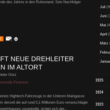
nde des Jahres in den Ruhestand. Sein Nachfolger
Juli
(9
Juni
(
Mai
(4
April
(
0
März
Febru
FT NEUE DREHLEITER
Janua
N IM ALTORT
ieter Gürz
2025
meinde Finanzen
2024
 eines Hightech-Fahrzeugs in der Unteren Maingasse
derzeit die auf rund 5,1 Millionen Euro veranschlagte
2023
ehrhauses vorantreibt, richtet sich der...