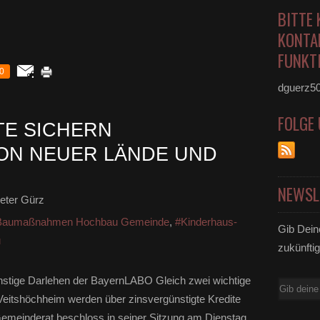
BITTE 
KONTA
FUNKTI
0
dguerz5
FOLGE
TE SICHERN
ON NEUER LÄNDE UND
NEWSL
eter Gürz
Baumaßnahmen Hochbau Gemeinde
,
#Kinderhaus-
Gib Dein
u
zukünftig
nstige Darlehen der BayernLABO Gleich zwei wichtige
E-
eitshöchheim werden über zinsvergünstigte Kredite
Mail
emeinderat beschloss in seiner Sitzung am Dienstag...