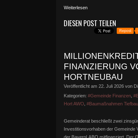
Weiterlesen
DIESEN POST TEILEN
Repost
MILLIONENKREDI
FINANZIERUNG V
HORTNEUBAU
Veröffentlicht am
22. Juli 2026
von Di
Kategorien:
#Gemeinde Finanzen
,
#
Hort AWO
,
#Baumaßnahmen Tiefba
Gemeinderat beschließt zwei zinsgü
Investitionsvorhaben der Gemeinde V
der BayernLABO mitfinanziert. Der G