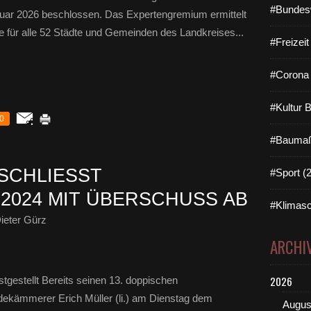
#Bundes
nuar 2026 beschlossen. Das Expertengremium ermittelt
e für alle 52 Städte und Gemeinden des Landkreises...
#Freizei
#Corona 
#Kultur 
0
#Baumaß
CHLIESST H
#Sport (
024 MIT ÜBERSCHUSS AB
#Klimasc
ieter Gürz
ARCHI
2026
tgestellt Bereits seinen 13. doppischen
ekämmerer Erich Müller (li.) am Dienstag dem
Augus