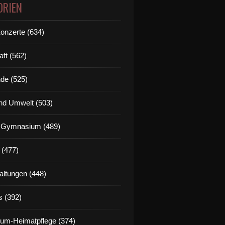
ORIEN
Konzerte (634)
aft (562)
de (525)
nd Umwelt (503)
g Gymnasium (489)
 (477)
altungen (448)
s (392)
um-Heimatpflege (374)