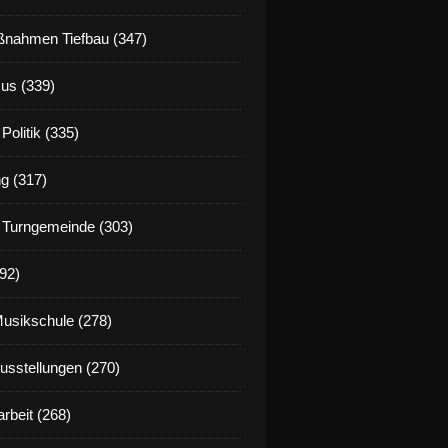
nahmen Tiefbau (347)
us (339)
Politik (335)
g (317)
 Turngemeinde (303)
92)
Musikschule (278)
Ausstellungen (270)
rbeit (268)