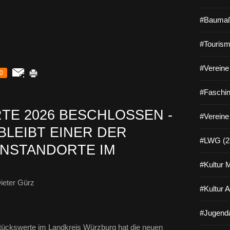
#Baumaß
#Tourism
#Vereine 
0
#Faschin
E 2026 BESCHLOSSEN -
#Vereine
BLEIBT EINER DER
#LWG (2
NSTANDORTE IM
#Kultur 
ieter Gürz
#Kultur 
#Jugenda
ückswerte im Landkreis Würzburg hat die neuen