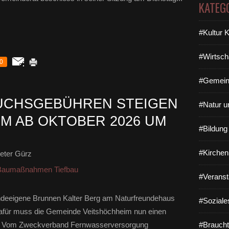
KATEG
#Kultur 
#Wirtsch
0
#Gemein
CHSGEBÜHREN STEIGEN
#Natur u
IM AB OKTOBER 2026 UM
#Bildun
#Kirchen
eter Gürz
Baumaßnahmen Tiefbau
#Veranst
ndeeigene Brunnen Kalter Berg am Naturfreundehaus
#Soziale
. Dafür muss die Gemeinde Veitshöchheim nun einen
n. Vom Zweckverband Fernwasserversorgung
#Braucht