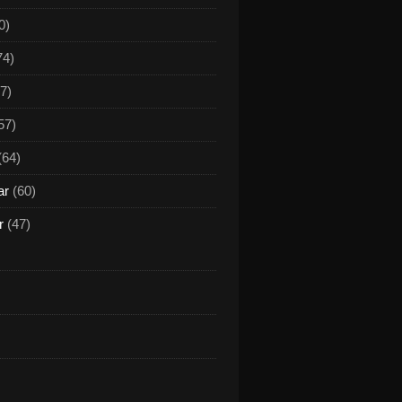
0)
74)
7)
57)
(64)
ar
(60)
r
(47)