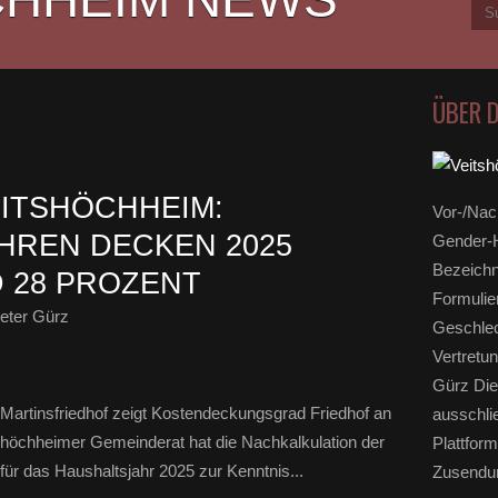
ÜBER 
ITSHÖCHHEIM:
Vor-/Nac
HREN DECKEN 2025
Gender-H
Bezeichn
 28 PROZENT
Formulie
eter Gürz
Geschlec
Vertretun
Gürz Die
 Martinsfriedhof zeigt Kostendeckungsgrad Friedhof an
ausschli
tshöchheimer Gemeinderat hat die Nachkalkulation der
Plattform
ür das Haushaltsjahr 2025 zur Kenntnis...
Zusendun