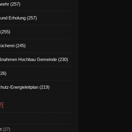
wehr (257)
t und Erholung (257)
(255)
Bücherei (245)
nahmen Hochbau Gemeinde (230)
226)
hutz-Energieleitplan (219)
VE
t
(27)