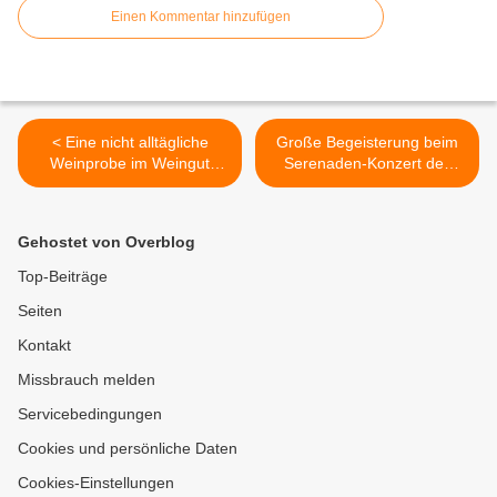
Einen Kommentar hinzufügen
< Eine nicht alltägliche
Große Begeisterung beim
Weinprobe im Weingut
Serenaden-Konzert des
Hessler anlässlich 25 Jahre
Männergesangvereins im
Jagdhornsingen im
idyllischen Rathaushof >
Veitshöchheimer Hofgarten
Gehostet von Overblog
mit Hornmeister Peter
Kraus
Top-Beiträge
Seiten
Kontakt
Missbrauch melden
Servicebedingungen
Cookies und persönliche Daten
Cookies-Einstellungen