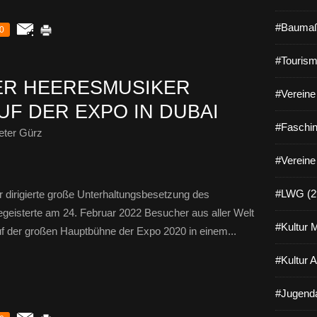
#Baumaß
0
#Tourism
ER HEERESMUSIKER
#Vereine 
UF DER EXPO IN DUBAI
#Faschin
eter Gürz
#Vereine
#LWG (2
r dirigierte große Unterhaltungsbesetzung des
eisterte am 24. Februar 2022 Besucher aus aller Welt
#Kultur 
uf der großen Hauptbühne der Expo 2020 in einem...
#Kultur 
#Jugenda