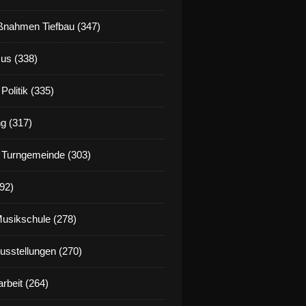
nahmen Tiefbau (347)
us (338)
Politik (335)
g (317)
 Turngemeinde (303)
92)
Musikschule (278)
Ausstellungen (270)
rbeit (264)