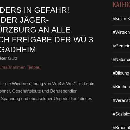
KATEG
DERS IN GEFAHR!
 DER JÄGER-
#Kultur 
ÜRZBURG AN ALLE
#Wirtsch
H FREIGABE DER WÜ 3
#Gemein
-GADHEIM
eter Gürz
#Natur u
umaßnahmen Tiefbau
#Bildun
it - die Wiedereröffnung von Wü3 & Wü21 ist heute
#Kirchen
nwohner, Geschäftsleute und Berufspendler
r Spannung und ebensolcher Ungeduld auf dieses
#Veranst
#Soziale
#Braucht