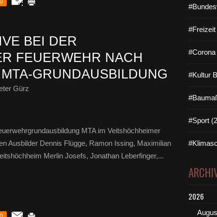
0
#Bundes
#Freizei
VE BEI DER
#Corona 
ER FEUERWEHR NACH
 MTA-GRUNDAUSBILDUNG
#Kultur 
eter Gürz
#Baumaß
#Sport (
 Feuerwehrgrundausbildung MTA im Veitshöchheimer
en Ausbilder Dennis Flügge, Ramon Issing, Maximilian
#Klimasc
itshöchheim Merlin Josefs, Jonathan Leberfinger,...
ARCHI
2026
Augus
0