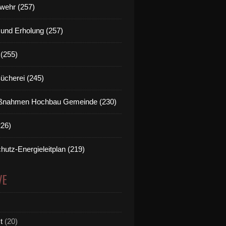
wehr (257)
t und Erholung (257)
(255)
Bücherei (245)
nahmen Hochbau Gemeinde (230)
226)
hutz-Energieleitplan (219)
VE
t
(20)