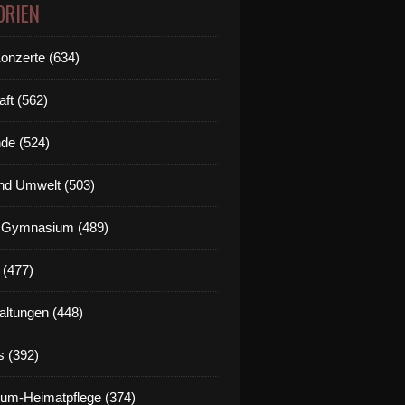
ORIEN
Konzerte (634)
aft (562)
de (524)
nd Umwelt (503)
g Gymnasium (489)
 (477)
altungen (448)
s (392)
um-Heimatpflege (374)