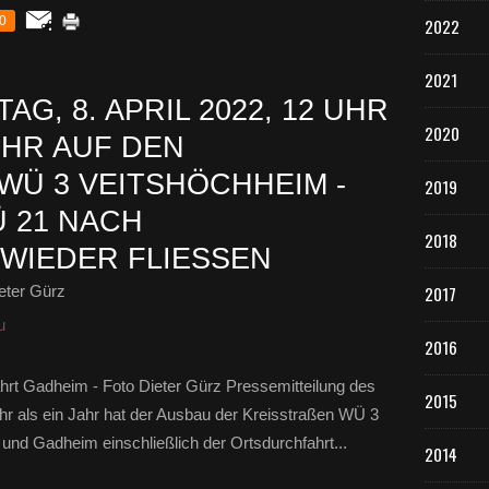
0
2022
2021
G, 8. APRIL 2022, 12 UHR
2020
HR AUF DEN
Ü 3 VEITSHÖCHHEIM - G
2019
21 NACH O
2018
IEDER FLIESSEN
eter Gürz
2017
u
2016
hrt Gadheim - Foto Dieter Gürz Pressemitteilung des
2015
r als ein Jahr hat der Ausbau der Kreisstraßen WÜ 3
nd Gadheim einschließlich der Ortsdurchfahrt...
2014