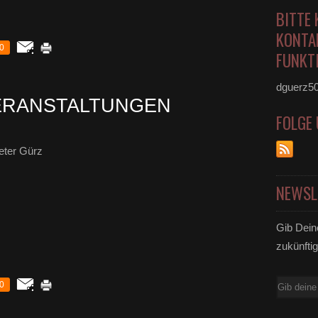
BITTE 
KONTA
0
FUNKTI
dguerz5
VERANSTALTUNGEN
FOLGE
eter Gürz
NEWSL
Gib Dein
zukünftig
E-
0
Mail