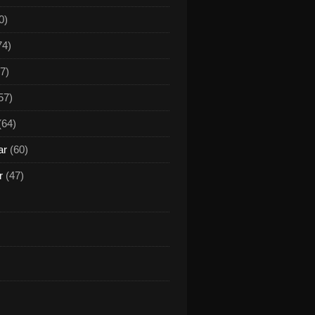
0)
74)
7)
57)
(64)
ar
(60)
r
(47)