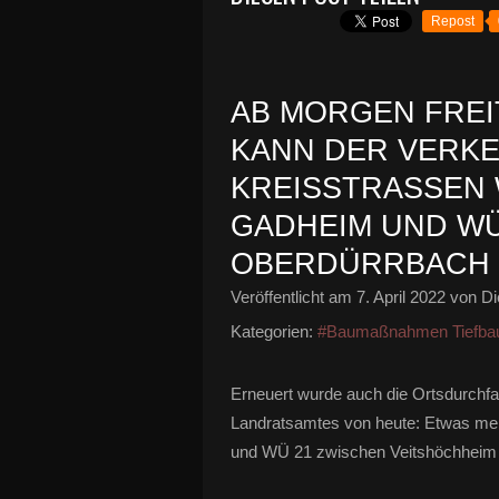
Repost
AB MORGEN FREITA
KANN DER VERKE
KREISSTRASSEN W
ADHEIM UND WÜ 
BERDÜRRBACH W
Veröffentlicht am
7. April 2022
von Di
Kategorien:
#Baumaßnahmen Tiefba
Erneuert wurde auch die Ortsdurchfa
Landratsamtes von heute: Etwas meh
und WÜ 21 zwischen Veitshöchheim u