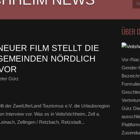
ÜBER 
EUER FILM STELLT DIE
GEMEINDEN NÖRDLICH
Vor-/Nac
VOR
Gender-H
Bezeichn
eter Gürz
Formulie
Geschlec
Vertretun
llt der ZweiUferLand Tourismus e.V. die Urlaubsregion
Gürz Die
n Interview vor. Was es in Veitshöchheim, Zell a.
ausschli
inach, Zellingen / Retzbach, Retzstadt...
Plattform
Zusendun