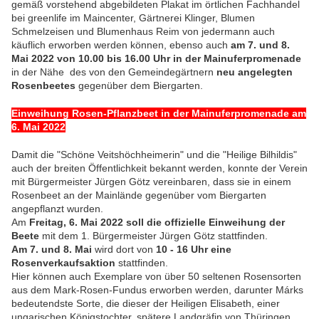
gemäß vorstehend abgebildeten Plakat im örtlichen Fachhandel
bei greenlife im Maincenter, Gärtnerei Klinger, Blumen
Schmelzeisen und Blumenhaus Reim von jedermann auch
käuflich erworben werden können, ebenso auch
am 7. und 8.
Mai 2022 von 10.00 bis 16.00 Uhr in der Mainuferpromenade
in der Nähe des von den Gemeindegärtnern
neu angelegten
Rosenbeetes
gegenüber dem Biergarten.
Einweihung Rosen-Pflanzbeet in der Mainuferpromenade am
6. Mai 2022
Damit die "Schöne Veitshöchheimerin" und die "Heilige Bilhildis"
auch der breiten Öffentlichkeit bekannt werden, konnte der Verein
mit Bürgermeister Jürgen Götz vereinbaren, dass sie in einem
Rosenbeet an der Mainlände gegenüber vom Biergarten
angepflanzt wurden.
Am
Freitag, 6. Mai 2022 soll die offizielle Einweihung der
Beete
mit dem 1. Bürgermeister Jürgen Götz stattfinden.
Am 7. und 8. Mai
wird dort von
10 - 16 Uhr eine
Rosenverkaufsaktion
stattfinden.
Hier können auch Exemplare von über 50 seltenen Rosensorten
aus dem Mark-Rosen-Fundus erworben werden, darunter Márks
bedeutendste Sorte, die dieser der Heiligen Elisabeth, einer
ungarischen Königstochter, spätere Landgräfin von Thüringen,