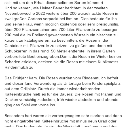
sich mit um den Erhalt dieser seltenen Sorten kümmert.
Und so kamen, wie Heiner Bauer berichtet, in der zweiten
Novemberwoche 2022 weitere über 200 wurzelnackte Rosen in
zwei großen Cartons verpackt bei ihm an. Dies bedeute für ihn
und seine Frau, wenn möglich kostenlos oder sehr preisgünstig,
über 200 Pflanzcontainer und 700 Liter Pflanzerde zu besorgen,
200 mal die im Freiland gewachsenen Wurzeln ein bisschen zu
kürzen, zu katalogisieren, zu beschriften, die Rosen in die
Container mit Pflanzerde zu setzen, zu gießen und dann mit
Schubkarren in das rund 50 Meter entfernte, in ihrem Garten
vorbereitete Beet einzugraben.Damit die Rosen im Winter keinen
Schaden erleiden, deckten sie die Rosen mit einem Kubikmeter
Rindenmulch zu.
Das Frühjahr kam. Die Rosen wurden vom Rindenmulch befreit
und dieser fand Verwendung als Unterlage beim Kinderspielplatz
auf dem Grillplatz. Durch die immer wiederkehrenden
Kälteeinbrüche hieß es für die Bauers: Die Rosen mit Planen und
Decken vorsichtig zudecken, früh wieder abdecken und abends
ging das Spiel von vorne los.
Besonders hart waren die vorhergesagten sehr starken und dann
nicht eingetroffenen Kälteeinbruche mit minus neun Grad oder
mehr. Das bedeutete für sie, die Werkstatt ausräumen und des