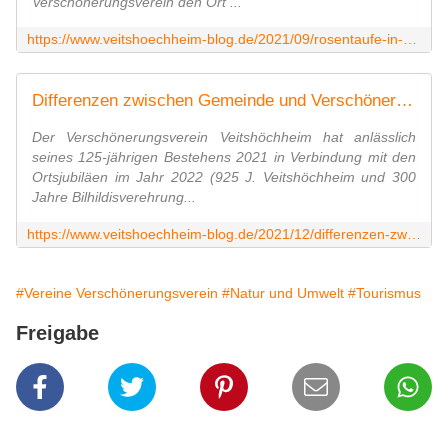
Verschönerungsverein den Ort ...
https://www.veitshoechheim-blog.de/2021/09/rosentaufe-in-veitshochheim-verschonerungsverein-beschenkt-zum-125jahrigen-jubilaum-den-ort-mit-den-rosen-die-schone-veitshochheimer
Differenzen zwischen Gemeinde und Verschönerungsverein: Hauptausschuss lehnte Info-Schild für Rosenbeet des Vereins an der Mainlände ab - Veitshöchheim News
Der Verschönerungsverein Veitshöchheim hat anlässlich
seines 125-jährigen Bestehens 2021 in Verbindung mit den
Ortsjubiläen im Jahr 2022 (925 J. Veitshöchheim und 300
Jahre Bilhildisverehrung...
https://www.veitshoechheim-blog.de/2021/12/differenzen-zwischen-gemeinde-und-verschonerungsverein-hauptausschuss-lehnte-info-schild-fur-rosenbeet-des-vereins-an-der-mainlande
#Vereine Verschönerungsverein
#Natur und Umwelt
#Tourismus
Freigabe