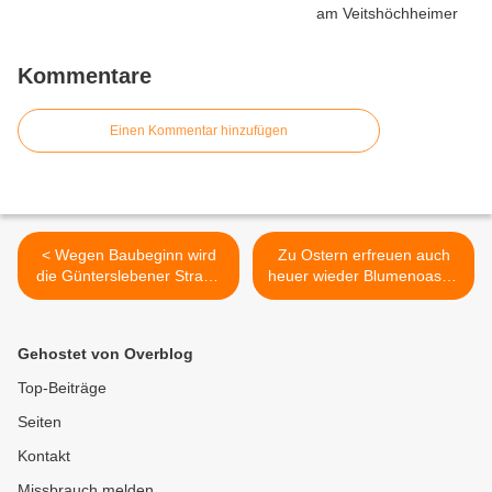
Kommentare
Einen Kommentar hinzufügen
< Wegen Baubeginn wird
Zu Ostern erfreuen auch
die Günterslebener Straße
heuer wieder Blumenoasen
ab 19. April bis 22. August
in Veitshöchheim -
2022 zwischen Kreuzung
Kolpingsfamilie schmückte
Wolfstalstraße bis zur
Brunnen in der
Gehostet von Overblog
Einfahrt in das Baugebiet
Bahnhofstraße >
Sandäcker gesperrt
Top-Beiträge
Seiten
Kontakt
Missbrauch melden