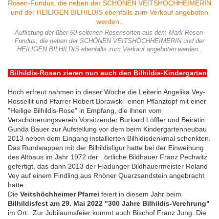
Auflistung der über 50 seltenen Rosensorten aus dem Mark-Rosen-
Fundus, die neben der SCHÖNEN VEITSHÖCHHEIMERIN und der
HEILIGEN BILHILDIS ebenfalls zum Verkauf angeboten werden..
Bilhildis-Rosen zieren nun auch den Bilhildis-Kindergarten
Hoch erfreut nahmen in dieser Woche die Leiterin Angelika Vey-
Rossellit und Pfarrer Robert Borawski einen Pflanztopf mit einer
"Heilige Bilhildis-Rose" in Empfang, die ihnen vom
Verschönerungsverein Vorsitzender Burkard Löffler und Beirätin
Gunda Bauer zur Aufstellung vor dem beim Kindergartenneubau
2013 neben dem Eingang installierten Bilhidisdenkmal schenkten.
Das Rundwappen mit der Bilhildisfigur hatte bei der Einweihung
des Altbaus im Jahr 1972 der örtliche Bildhauer Franz Pechwitz
gefertigt, das dann 2013 der Fladunger Bildhauermeister Roland
Vey auf einem Findling aus Rhöner Quarzsandstein angebracht
hatte.
Die
Veitshöchheimer Pfarrei
feiert in diesem Jahr beim
Bilhildisfest am 29. Mai 2022 "300 Jahre Bilhildis-Verehrung"
im Ort. Zur Jubiläumsfeier kommt auch Bischof Franz Jung. Die