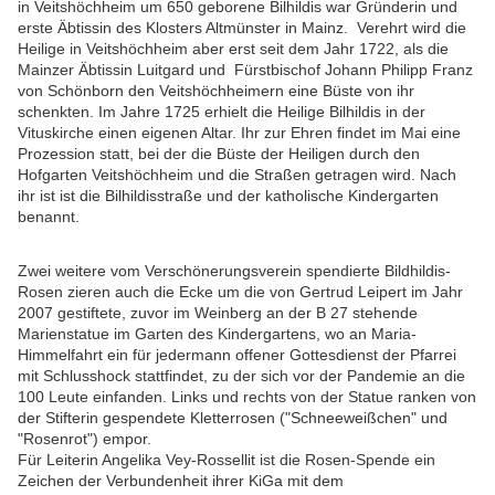
in Veitshöchheim um 650 geborene Bilhildis war Gründerin und
erste Äbtissin des Klosters Altmünster in Mainz. Verehrt wird die
Heilige in Veitshöchheim aber erst seit dem Jahr 1722, als die
Mainzer Äbtissin Luitgard und Fürstbischof Johann Philipp Franz
von Schönborn den Veitshöchheimern eine Büste von ihr
schenkten. Im Jahre 1725 erhielt die Heilige Bilhildis in der
Vituskirche einen eigenen Altar. Ihr zur Ehren findet im Mai eine
Prozession statt, bei der die Büste der Heiligen durch den
Hofgarten Veitshöchheim und die Straßen getragen wird. Nach
ihr ist ist die Bilhildisstraße und der katholische Kindergarten
benannt.
Zwei weitere vom Verschönerungsverein spendierte Bildhildis-
Rosen zieren auch die Ecke um die von Gertrud Leipert im Jahr
2007 gestiftete, zuvor im Weinberg an der B 27 stehende
Marienstatue im Garten des Kindergartens, wo an Maria-
Himmelfahrt ein für jedermann offener Gottesdienst der Pfarrei
mit Schlusshock stattfindet, zu der sich vor der Pandemie an die
100 Leute einfanden. Links und rechts von der Statue ranken von
der Stifterin gespendete Kletterrosen ("Schneeweißchen" und
"Rosenrot") empor.
Für Leiterin Angelika Vey-Rossellit ist die Rosen-Spende ein
Zeichen der Verbundenheit ihrer KiGa mit dem