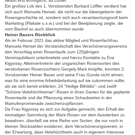
Aktion erst ermöglicht, so Löffler.
Ein großes Lob des 1. Vorsitzenden Burkard Löffler verdient hat
sich auch Manuela Hensel, die nicht nur die Ideengeberin der
Rosengeschichte ist, sondern sich auch verantwortungsvoll beim
Marketing (Plakate u.s.w.) und bei der Beetplanung zeigte, die
vom Bauhof so auch übernommen wurde.
Heiner Bauers Rückblick
Als im Februar 2021 das aktive Mitglied und Rosenfachfrau
Manuela Hensel der Vorstandschaft des Verschönerungsvereins
den Vorschlag einer Rosentaufe zum 125jährigen
Vereinsjubiläum unterbreitete und hierzu Kontakte zu Eva
Kigyossy, Alleinvertreterin der ungarischen Rosensorten des
verstorbenen Rosenzüchters Gergely Mark knüpfte, konnten 2.
Vorsitzender Heiner Bauer und seine Frau Gunda nicht ahnen,
was für eine enorme Arbeitsbelastung auf sie zukommen sollte,
als sie sich bereit erklärten,
24 "Heilige Bilhildis"- und zwölf
"Schöne Veitshöchheimer"-Rosen in ihren Garten für die geplante
Rosentaufe und die Pflanzung eines Schaubeetes in der
Mainuferpromenade zwischenzupflanzen.
Da Frau Kigyossy es sich zur Aufgabe gemacht, den Erhalt der
einmaligen Sammlung der Mark-Rosen vor dem Aussterben zu
bewahren, überließ sie eine Reihe von Sorten, die nur noch in
kleinen Stückzahlen existieren, dem Verschönerungsverein, in
der Erwartung, dass Veitshöchheim auch in eigenem Interesse