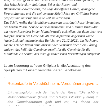
sein, die geprägt ist on der Lebensfreude zahlreicher Gartenfreunde, die
sich jedes Jahr aktiv einbringen. Sei es der Rosen- und
Blumenschmuckwettbewerb, die Tage der offenen Gärten, gelungene
Veranstaltungen und die viel genutzte Möglichkeit am Grillplatz immer
gepflegt und umsorgt eine gute Zeit zu verbringen.
Das Schild wollte der Verschönerungsverein ursprünglich zur Vorstellung
der beiden Rosen "Schöne Veitshöchheimerin" und "Heilige Bildhildis"
am neuen Rosenbeet in der Mainuferstraße aufstellen, das dann aber vom
Hauptausschuss der Gemeinde als dort deplatziert angesehen wurde
(siehe Link auf nachstehenden Bericht vom 22.12.2022). Im Nachgang
konnte sich der Verein dann aber mit der Gemeinde über diese Lösung
einigen, das heißt die Gemeinde erstellt für die Gemeinde für die
Mainlände ein Schild, das ihren gestalterischen Vorstellungen entspricht.
Letzte Neuerung auf dem Grillplatz ist die Ausstattung des
Spielplatzes mit einem verschließbaren Sandkasten.
Rosentaufe in Veitshöchheim: Verschönerungsverein beschenkt zum 125jährigen Jubiläum den Ort mit den Rosen "Die schöne Veitshöchheimerin" und die "Heilige Bilhildis" - Veitshöchheim News
Erinnerungsfoto nach der Taufe der Rosen "Die schöne
Veitshöchheimerin" (links) und "Heilige Bilhildis" (unten) in
den Gemeindefarben gelb und rot, mit denen der