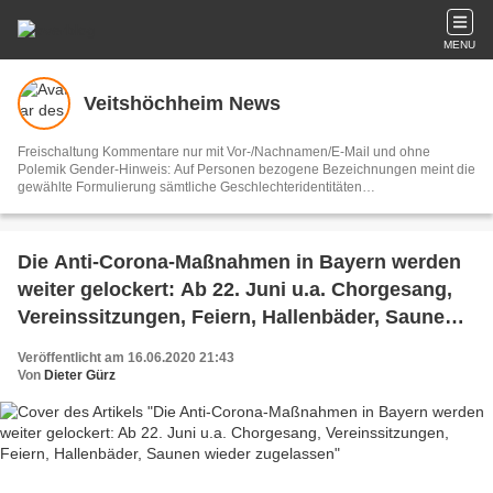
MENU
Veitshöchheim News
Freischaltung Kommentare nur mit Vor-/Nachnamen/E-Mail und ohne
Polemik Gender-Hinweis: Auf Personen bezogene Bezeichnungen meint die
gewählte Formulierung sämtliche Geschlechteridentitäten
Vertretungsberechtigter und V.i.S.d.P. Dieter Gürz Die Einhaltung der DS-
GVO ist ausschließlich Sache der Overblog-Hosting-Plattform. Ihre E-Mail-
Adresse wird nur zur Zusendung des Newsletters genutzt.
Die Anti-Corona-Maßnahmen in Bayern werden
weiter gelockert: Ab 22. Juni u.a. Chorgesang,
Vereinssitzungen, Feiern, Hallenbäder, Saunen
wieder zugelassen
Veröffentlicht am 16.06.2020 21:43
Von
Dieter Gürz