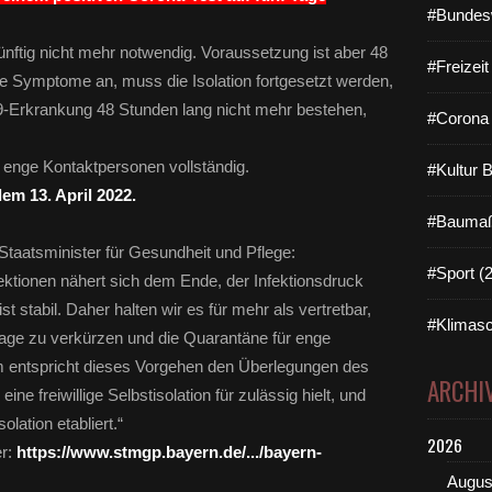
#Bundes
ünftig nicht mehr notwendig. Voraussetzung ist aber 48
#Freizei
e Symptome an, muss die Isolation fortgesetzt werden,
9-Erkrankung 48 Stunden lang nicht mehr bestehen,
#Corona 
 enge Kontaktpersonen vollständig.
#Kultur 
em 13. April 2022.
#Baumaß
taatsminister für Gesundheit und Pflege:
#Sport (
ktionen nähert sich dem Ende, der Infektionsdruck
t stabil. Daher halten wir es für mehr als vertretbar,
#Klimasc
 Tage zu verkürzen und die Quarantäne für enge
 entspricht dieses Vorgehen den Überlegungen des
ARCHI
ne freiwillige Selbstisolation für zulässig hielt, und
solation etabliert.“
2026
er:
https://www.stmgp.bayern.de/.../bayern-
Augus