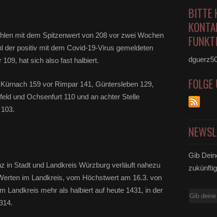
BITTE 
KONTA
hlen mit dem Spitzenwert von 208 vor zwei Wochen
FUNKTI
hl der positiv mit dem Covid-19-Virus gemeldeten
dguerz5
09, hat sich also fast halbiert.
FOLGE
st Kürnach 159 vor Rimpar 141, Güntersleben 129,
feld und Ochsenfurt 110 und an achter Stelle
 103.
NEWSL
Gib Dein
nz in Stadt und Landkreis Würzburg verläuft nahezu
zukünftig
 Werten im Landkreis, vom Höchstwert am 16.3. von
im Landkreis mehr als halbiert auf heute 1431, in der
E-
314.
Mail