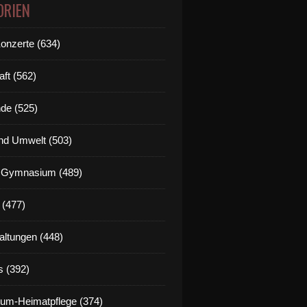
ORIEN
Konzerte (634)
aft (562)
de (525)
nd Umwelt (503)
g Gymnasium (489)
 (477)
altungen (448)
s (392)
um-Heimatpflege (374)