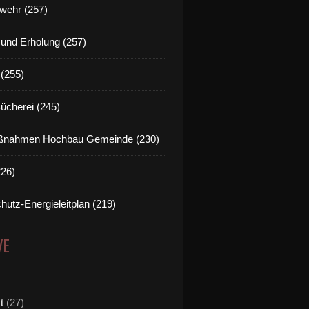
wehr (257)
t und Erholung (257)
(255)
Bücherei (245)
nahmen Hochbau Gemeinde (230)
226)
hutz-Energieleitplan (219)
VE
t
(27)