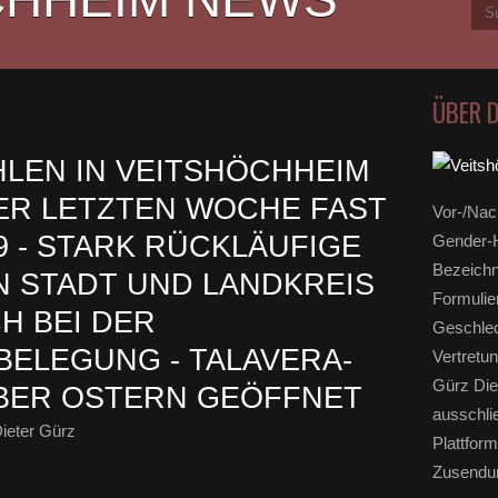
ÜBER 
LEN IN VEITSHÖCHHEIM
DER LETZTEN WOCHE FAST
Vor-/Nac
9 - STARK RÜCKLÄUFIGE
Gender-H
Bezeichn
N STADT UND LANDKREIS
Formulie
H BEI DER
Geschlec
BELEGUNG - TALAVERA-
Vertretun
Gürz Die
BER OSTERN GEÖFFNET
ausschli
ieter Gürz
Plattform
Zusendun