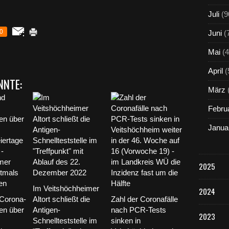
Juli
(9
0
Juni
(
Mai
(4
April
(
NNTE:
März
Febru
Janua
2025
Im Veitshöchheimer
2024
Corona-
Altort schließt die
Zahl der Coronafälle
en über
Antigen-
nach PCR-Tests
2023
Schnellteststelle im
sinken in