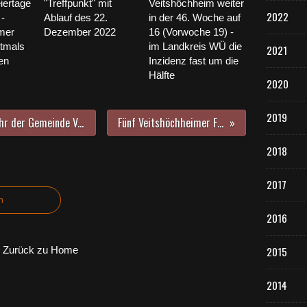
iertage
"Treffpunkt" mit
Veitshöchheim weiter
2022
 -
Ablauf des 22.
in der 46. Woche auf
mer
Dezember 2022
16 (Vorwoche 19) -
ztmals
im Landkreis WÜ die
2021
en
Inzidenz fast um die
Hälfte
2020
2019
Zum Auftakt ins 925. Jubiläumsjahr der Gemeinde Veitshöchheim ging in den Mainfrankensälen eine beeindruckende zweieinhalbstündige Jubiläumsfeier mit einigen Premieren über die Bühne
Fünf Veitshöchheimer Feldjäger in Jordanien im Einsatz - Ortsschild stellt Heimatbezug her
2018
2017
n
2016
Zurück zu Home
2015
2014