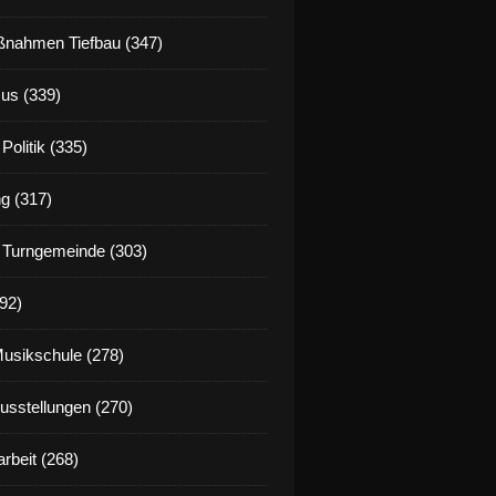
nahmen Tiefbau (347)
us (339)
Politik (335)
g (317)
 Turngemeinde (303)
92)
Musikschule (278)
Ausstellungen (270)
rbeit (268)