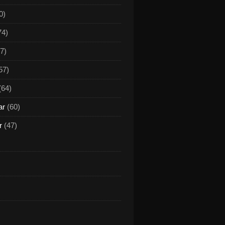
0)
74)
7)
57)
(64)
ar
(60)
r
(47)