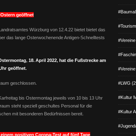
#Baumaß
 Ostern geöffnet
#Tourism
 Landratsamtes Würzburg von 12.4.22 bietet bietet das
über das lange Osterwochenende Antigen-Schnelltests
#Vereine 
#Faschin
 Ostermontag, 18. April 2022, hat die Fußstrecke am
Uhr geöffnet.
#Vereine
itraum geschlossen.
#LWG (2
#Kultur 
arfreitag bis Ostermontag jeweils von 10 bis 13 Uhr
aum steht speziell geschultes Personal für die
#Kultur 
chen mit besonderen Bedürfnissen bereit.
#Jugenda
 einem positiven Corona-Test auf fünf Tage