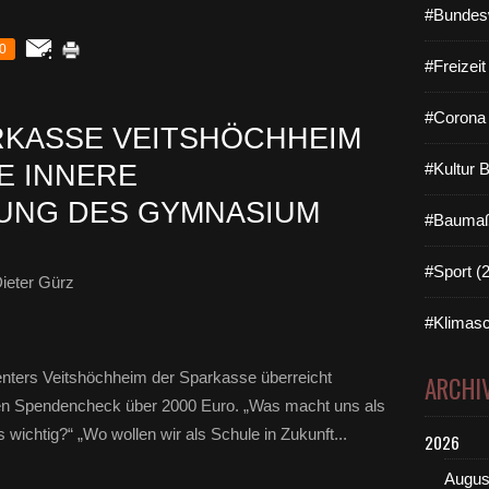
#Bundes
0
#Freizei
#Corona 
RKASSE VEITSHÖCHHEIM
E INNERE
#Kultur 
UNG DES GYMNASIUM
#Baumaß
#Sport (
ieter Gürz
#Klimasc
centers Veitshöchheim der Sparkasse überreicht
ARCHI
inen Spendencheck über 2000 Euro. „Was macht uns als
wichtig?“ „Wo wollen wir als Schule in Zukunft...
2026
Augus