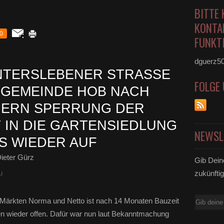
BITTE 
KONTA
0
FUNKTI
dguerz5
TERSLEBENER STRASSE H
FOLGE
GEMEINDE HOB NACH K
ERN SPERRUNG DER K
IN DIE GARTENSIEDLUNG B
NEWSL
S WIEDER AUF
ieter Gürz
Gib Dein
u
zukünftig
E-
Märkten Norma und Netto ist nach 14 Monaten Bauzeit
Mail
en wieder offen. Dafür war nun laut Bekanntmachung