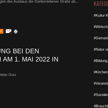
inn des Ausbaus der Günterslebener Straße ab...
KATEG
#Kultur 
#Wirtsch
0
#Gemein
#Natur u
NG BEI DEN
M 1. MAI 2022 IN
#Bildun
#Kirchen
ieter Gürz
#Veranst
#Soziale
#Braucht