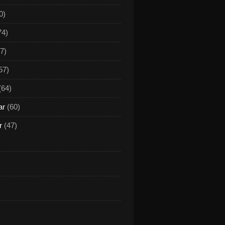
0)
74)
7)
57)
(64)
ar
(60)
r
(47)