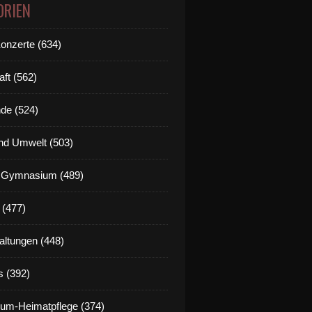
ORIEN
Konzerte (634)
aft (562)
de (524)
nd Umwelt (503)
g Gymnasium (489)
 (477)
altungen (448)
s (392)
um-Heimatpflege (374)