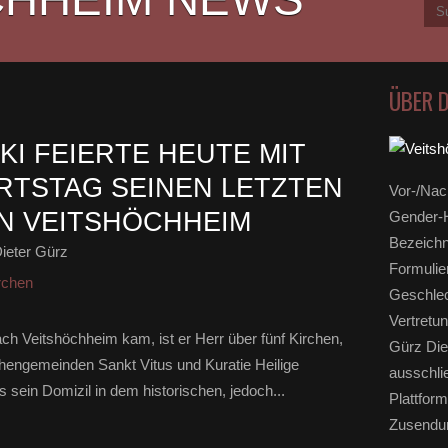
ÜBER 
I FEIERTE HEUTE MIT
URTSTAG SEINEN LETZTEN
Vor-/Nac
N VEITSHÖCHHEIM
Gender-H
Bezeichn
ieter Gürz
Formulie
rchen
Geschlec
Vertretun
ch Veitshöchheim kam, ist er Herr über fünf Kirchen,
Gürz Die
chengemeinden Sankt Vitus und Kuratie Heilige
ausschli
s sein Domizil in dem historischen, jedoch...
Plattform
Zusendun