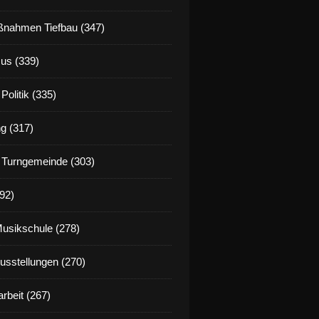
nahmen Tiefbau (347)
us (339)
Politik (335)
g (317)
 Turngemeinde (303)
92)
Musikschule (278)
Ausstellungen (270)
rbeit (267)