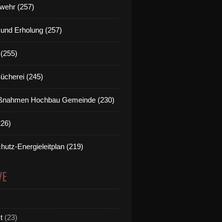
wehr (257)
t und Erholung (257)
(255)
Bücherei (245)
nahmen Hochbau Gemeinde (230)
226)
hutz-Energieleitplan (219)
VE
t
(23)