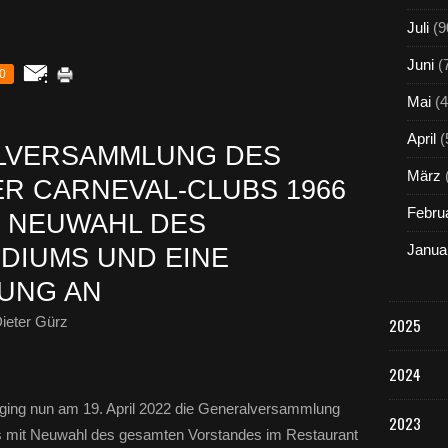
Juli
(9
Juni
(
0
Mai
(4
April
(
ALVERSAMMLUNG DES
März
R CARNEVAL-CLUBS 1966
Febru
E NEUWAHL DES
Janua
DIUMS UND EINE
UNG AN
ieter Gürz
2025
2024
ing nun am 19. April 2022 die Generalversammlung
2023
s mit Neuwahl des gesamten Vorstandes im Restaurant