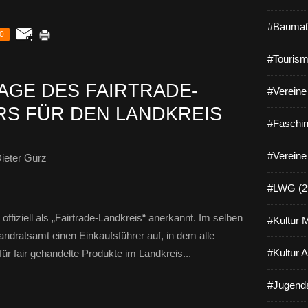
#Baumaß
0
#Tourism
AGE DES FAIRTRADE-
#Vereine 
S FÜR DEN LANDKREIS
#Faschin
#Vereine
ieter Gürz
#LWG (2
offiziell als „Fairtrade-Landkreis“ anerkannt. Im selben
#Kultur 
andratsamt einen Einkaufsführer auf, in dem alle
#Kultur 
r fair gehandelte Produkte im Landkreis...
#Jugenda