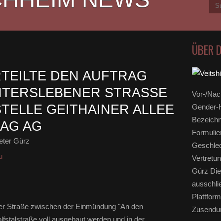
ÜBER 
TEILTE DEN AUFTRAG
TERSLEBENER STRASSE U
Vor-/Nac
LLE GEITHAINER ALLEE A
Gender-H
Bezeichn
BAG AG
Formulie
eter Gürz
Geschlec
u
Vertretun
Gürz Die
ausschli
Plattform
ener Straße zwischen der Einmündung "An den
Zusendun
fstalstraße voll ausgebaut werden und in der