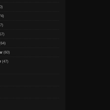
0)
74)
7)
57)
(64)
ar
(60)
r
(47)