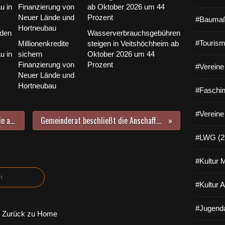
#Baumaß
 den
Wasserverbrauchsgebühren
#Tourism
Millionenkredite
steigen in Veitshöchheim ab
u in
sichern
Oktober 2026 um 44
Finanzierung von
Prozent
#Vereine 
Neuer Lände und
Hortneubau
#Faschin
#Vereine
ZweiUferLand: Neuer Film stellt die acht Mitgliedsgemeinden nördlich von Würzburg vor
Gemeinderat beschließt die Anschaffung eines Schwimmbadsaugers für das Geisbergbad
#LWG (2
#Kultur 
n
#Kultur 
#Jugenda
Zurück zu Home