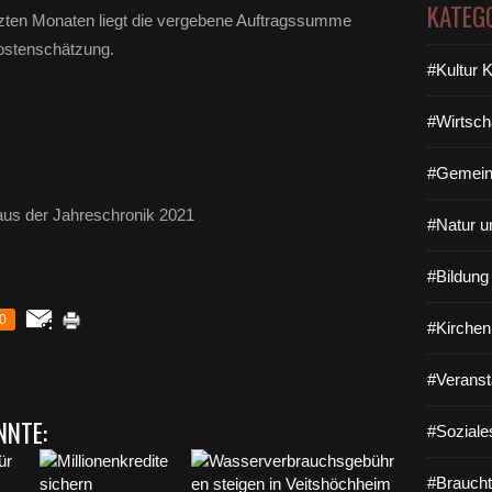
KATEG
etzten Monaten liegt die vergebene Auftragssumme
Kostenschätzung.
#Kultur 
#Wirtsch
#Gemein
us der Jahreschronik 2021
#Natur u
#Bildun
0
#Kirchen
#Veranst
NNTE:
#Soziale
#Braucht