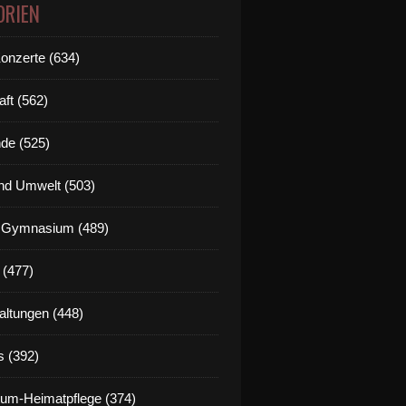
ORIEN
Konzerte (634)
aft (562)
de (525)
nd Umwelt (503)
g Gymnasium (489)
 (477)
altungen (448)
s (392)
um-Heimatpflege (374)