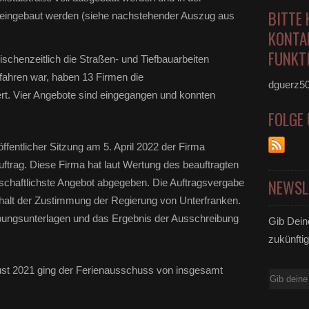
BITTE 
e eingebaut werden (siehe nachstehender Auszug aus
KONTA
FUNKTI
chenzeitlich die Straßen- und Tiefbauarbeiten
rfahren war, haben 13 Firmen die
dguerz5
rt. Vier Angebote sind eingegangen und konnten
FOLGE
öffentlicher Sitzung am 5. April 2022 der Firma
ag. Diese Firma hat laut Wertung des beauftragten
NEWSL
schaftlichste Angebot abgegeben. Die Auftragsvergabe
halt der Zustimmung der Regierung von Unterfranken.
ibungsunterlagen und das Ergebnis der Ausschreibung
Gib Dein
zukünftig
gust 2021 ging der Ferienausschuss von insgesamt
E-
Mail