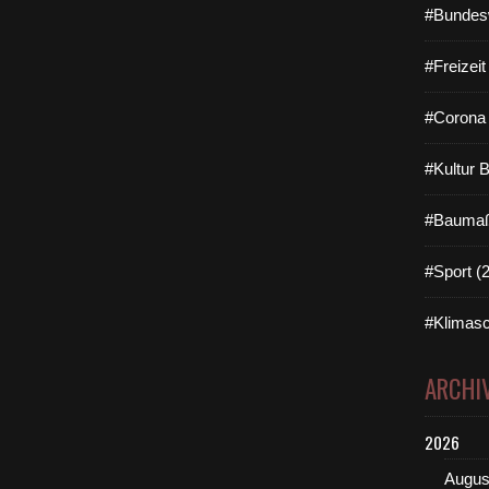
#Bundes
#Freizei
#Corona 
#Kultur 
#Baumaß
#Sport (
#Klimasc
ARCHI
2026
Augus