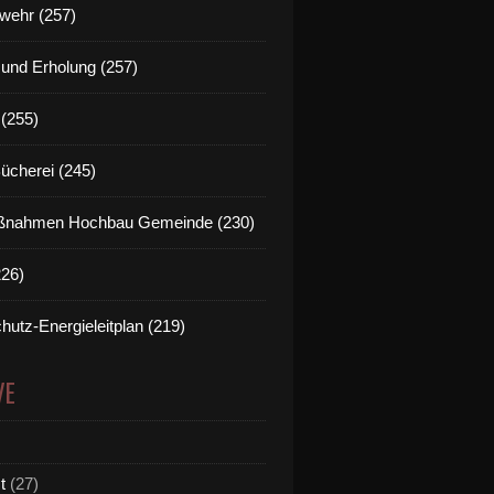
wehr (257)
t und Erholung (257)
(255)
Bücherei (245)
nahmen Hochbau Gemeinde (230)
226)
hutz-Energieleitplan (219)
VE
t
(27)