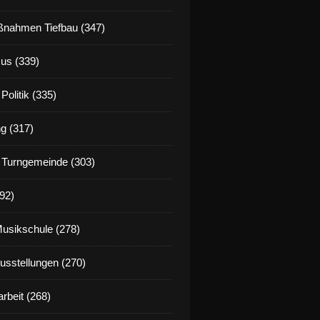
nahmen Tiefbau (347)
us (339)
Politik (335)
g (317)
 Turngemeinde (303)
92)
Musikschule (278)
Ausstellungen (270)
rbeit (268)