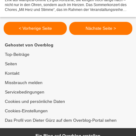
Link auf Mainpost-Online Es gibt Konzerte, die klingen noch lange nach –
nicht nur in den Ohren, sondern auch im Herzen. Das Sommerkonzert des
Chores „Mit Herz und Stimme“, das im Rahmen der Veranstaltungsreihe
„Veitshöchheim macht Musik & Appetit“ in...
< Vorherige Seite
Nächste Seite >
Gehostet von Overblog
Top-Beiträge
Seiten
Kontakt
Missbrauch melden
Servicebedingungen
Cookies und persönliche Daten
Cookies-Einstellungen
Das Profil von Dieter Gürz auf dem Overblog-Portal sehen
Ein Blog auf Overblog erstellen