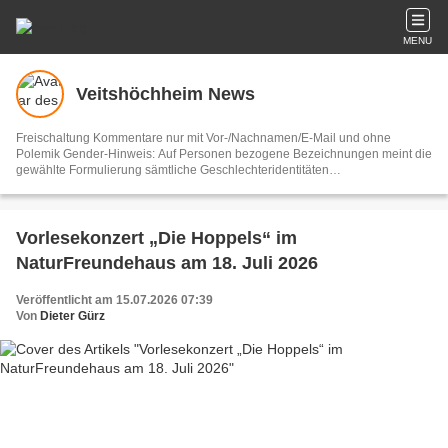
MENU
Veitshöchheim News
Freischaltung Kommentare nur mit Vor-/Nachnamen/E-Mail und ohne
Polemik Gender-Hinweis: Auf Personen bezogene Bezeichnungen meint die
gewählte Formulierung sämtliche Geschlechteridentitäten
Vertretungsberechtigter und V.i.S.d.P. Dieter Gürz Die Einhaltung der DS-
GVO ist ausschließlich Sache der Overblog-Hosting-Plattform. Ihre E-Mail-
Adresse wird nur zur Zusendung des Newsletters genutzt.
Vorlesekonzert „Die Hoppels“ im
NaturFreundehaus am 18. Juli 2026
Veröffentlicht am 15.07.2026 07:39
Von
Dieter Gürz