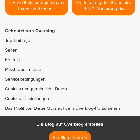
< Five Shots und gelungene
25. Infogang der Gemeinde
Interview-Szenen -
- Teil 2: Sanierung des
Veitshöchheimer
Mittelbaus im Rathaushof >
Gymnasiasten lernen
Video-Reporting
Gehostet von Overblog
Top-Beiträge
Seiten
Kontakt
Missbrauch melden
Servicebedingungen
Cookies und persönliche Daten
Cookies-Einstellungen
Das Profil von Dieter Gürz auf dem Overblog-Portal sehen
Ein Blog auf Overblog erstellen
Ein Blog erstellen