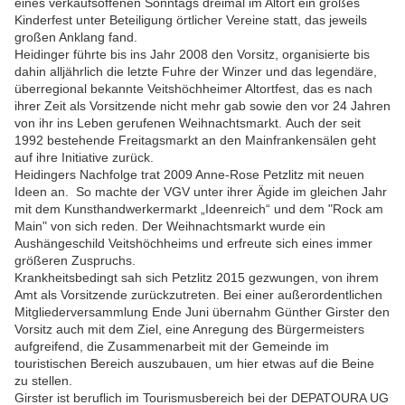
eines verkaufsoffenen Sonntags dreimal im Altort ein großes
Kinderfest unter Beteiligung örtlicher Vereine statt, das jeweils
großen Anklang fand.
Heidinger führte bis ins Jahr 2008 den Vorsitz, organisierte bis
dahin alljährlich die letzte Fuhre der Winzer und das legendäre,
überregional bekannte Veitshöchheimer Altortfest, das es nach
ihrer Zeit als Vorsitzende nicht mehr gab sowie den vor 24 Jahren
von ihr ins Leben gerufenen Weihnachtsmarkt.
Auch der seit
1992 bestehende Freitagsmarkt an den Mainfrankensälen geht
auf ihre Initiative zurück.
Heidingers Nachfolge trat 2009 Anne-Rose Petzlitz mit neuen
Ideen an. So machte der VGV unter ihrer Ägide im gleichen Jahr
mit dem Kunsthandwerkermarkt „Ideenreich“ und dem "Rock am
Main" von sich reden. Der Weihnachtsmarkt wurde ein
Aushängeschild Veitshöchheims und erfreute sich eines immer
größeren Zuspruchs.
Krankheitsbedingt sah sich Petzlitz 2015 gezwungen, von ihrem
Amt als Vorsitzende zurückzutreten. Bei einer außerordentlichen
Mitgliederversammlung Ende Juni übernahm Günther Girster den
Vorsitz auch mit dem Ziel, eine Anregung des Bürgermeisters
aufgreifend, die Zusammenarbeit mit der Gemeinde im
touristischen Bereich auszubauen, um hier etwas auf die Beine
zu stellen.
Girster ist beruflich im Tourismusbereich bei der DEPATOURA UG