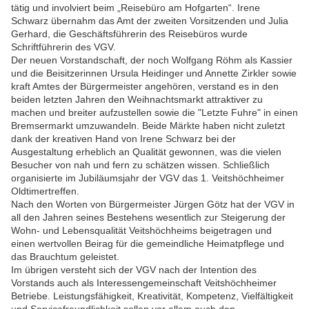
tätig und involviert beim „Reisebüro am Hofgarten“. Irene
Schwarz übernahm das Amt der zweiten Vorsitzenden und Julia
Gerhard, die Geschäftsführerin des Reisebüros wurde
Schriftführerin des VGV.
Der neuen Vorstandschaft, der noch Wolfgang Röhm als Kassier
und die Beisitzerinnen Ursula Heidinger und Annette Zirkler sowie
kraft Amtes der Bürgermeister angehören, verstand es in den
beiden letzten Jahren den Weihnachtsmarkt attraktiver zu
machen und breiter aufzustellen sowie die "Letzte Fuhre" in einen
Bremsermarkt umzuwandeln. Beide Märkte haben nicht zuletzt
dank der kreativen Hand von Irene Schwarz bei der
Ausgestaltung erheblich an Qualität gewonnen, was die vielen
Besucher von nah und fern zu schätzen wissen. Schließlich
organisierte im Jubiläumsjahr der VGV das 1. Veitshöchheimer
Oldtimertreffen.
Nach den Worten von Bürgermeister Jürgen Götz hat der VGV in
all den Jahren seines Bestehens wesentlich zur Steigerung der
Wohn- und Lebensqualität Veitshöchheims beigetragen und
einen wertvollen Beirag für die gemeindliche Heimatpflege und
das Brauchtum geleistet.
Im übrigen versteht sich der VGV nach der Intention des
Vorstands auch als Interessengemeinschaft Veitshöchheimer
Betriebe. Leistungsfähigkeit, Kreativität, Kompetenz, Vielfältigkeit