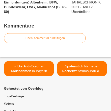
Einrichtungen: Altenheim, BFW,
Bundeswehr, LWG, Markushof (S. 78-
80)
Kommentare
Einen Kommentar hinzufügen
< Die Anti-Corona-
Spatenstich für neuen
Maßnahmen in Bayern
Rechenzentrums-Bau der
werden weiter gelockert: Ab
rockenstein AG in
22. Juni u.a. Chorgesang,
Veitshöchheim >
Vereinssitzungen, Feiern,
Gehostet von Overblog
Hallenbäder, Saunen
wieder zugelassen
Top-Beiträge
Seiten