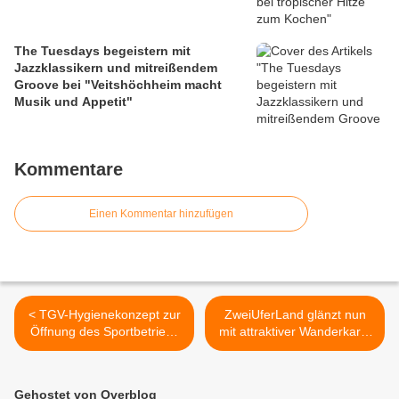
The Tuesdays begeistern mit
Jazzklassikern und mitreißendem
Groove bei "Veitshöchheim macht
Musik und Appetit"
Kommentare
Einen Kommentar hinzufügen
< TGV-Hygienekonzept zur
ZweiUferLand glänzt nun
Öffnung des Sportbetriebs
mit attraktiver Wanderkarte
ab 15. Juni in
im Maßstab 1:25.000 >
Dreifachturnhalle und TGV-
Hallen
Gehostet von Overblog