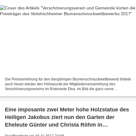
Die Preisverleihung für den diesjährigen Blumenschmuckwettbewerb bildete
auch heuer wieder den Höhepunkt der Mitgliederversammlung des
Verschönerungsvereins im Ristorante Etna. Im Bild die ganz vorne
Platzierten v.l.n.r. sitzend Dorothea von Droste (Hotel...
Eine imposante zwei Meter hohe Holzstatue des
Heiligen Jakobus ziert nun den Garten der
Eheleute Günter und Christa Röhm in
Veitshöchheim
Veröffentlicht am 16.11.2017 23:56