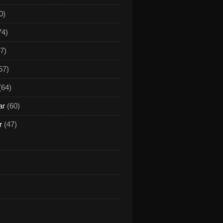
0)
74)
7)
57)
(64)
ar
(60)
r
(47)