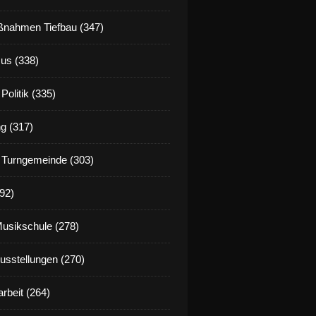
nahmen Tiefbau (347)
us (338)
Politik (335)
g (317)
 Turngemeinde (303)
92)
Musikschule (278)
Ausstellungen (270)
rbeit (264)