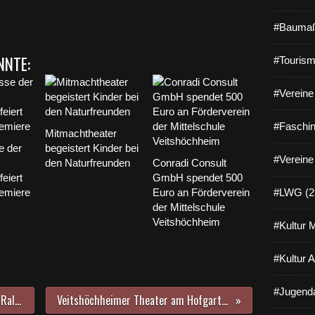
#Baumaß
NNTE:
#Tourism
#Vereine 
#Faschin
Mitmachtheater
e der
begeistert Kinder bei
#Vereine
den Naturfreunden
Conradi Consult
eiert
GmbH spendet 500
emiere
Euro an Förderverein
#LWG (2
der Mittelschule
Veitshöchheim
#Kultur 
#Kultur 
#Jugenda
Oberstufenschüler kreierten zwei Rallyes durch die Sagenwelt der Antike des Veitshöchheimer Hofgartens
Veitshöchheimer Theater am Hofgarten mit neuer Inszenierung: Turbulenzen um Disco-Stars der 80er Jahre