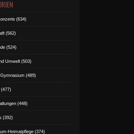
ORIEN
Konzerte (634)
aft (562)
de (524)
nd Umwelt (503)
g Gymnasium (489)
 (477)
altungen (448)
s (392)
um-Heimatpflege (374)