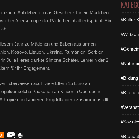
KATEG
it einem Aufkleber, ob das Geschenk für ein Mädchen
#Kultur 
elcher Altersgruppe der Päckcheninhalt entspricht. Ein
 ab.
#Wirtsch
n diesem Jahr zu Mädchen und Buben aus armen
#Gemein
nien, Kosovo, Litauen, Ukraine, Rumänien, Serbien
rin Julia Heres dankte Simone Schäfer, Lehrerin der 2
#Natur u
Eltern für ihr Engagement.
#Bildun
ken, überwiesen auch viele Eltern 15 Euro an
dengelder solche Päckchen an Kinder in Übersee in
#Kirchen
n, Äthiopien und anderen Projektländern zusammenstellt.
#Veranst
#Soziale
0
#Braucht