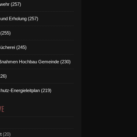
wehr (257)
t und Erholung (257)
(255)
Bücherei (245)
nahmen Hochbau Gemeinde (230)
226)
hutz-Energieleitplan (219)
VE
t
(20)