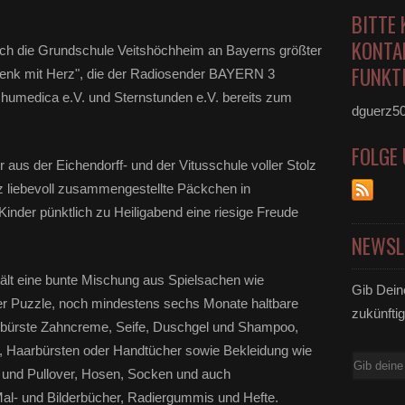
BITTE 
KONTA
 sich die Grundschule Veitshöchheim an Bayerns größter
FUNKTI
nk mit Herz", die der Radiosender BAYERN 3
 humedica e.V. und Sternstunden e.V. bereits zum
dguerz5
FOLGE
 aus der Eichendorff- und der Vitusschule voller Stolz
z liebevoll zusammengestellte Päckchen in
inder pünktlich zu Heiligabend eine riesige Freude
NEWSL
hält eine bunte Mischung aus Spielsachen wie
Gib Dein
der Puzzle, noch mindestens sechs Monate haltbare
zukünftig
hnbürste Zahncreme, Seife, Duschgel und Shampoo,
Haarbürsten oder Handtücher sowie Bekleidung wie
E-
 und Pullover, Hosen, Socken und auch
Mail
, Mal- und Bilderbücher, Radiergummis und Hefte.