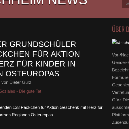
ÜBER 
ER GRUNDSCHÜLER
CKCHEN FÜR AKTION
Vor-/Nac
ERZ FÜR KINDER IN
Gender-H
Bezeichn
N OSTEUROPAS
Formulie
7
von Dieter Gürz
Geschlec
Soziales - Die gute Tat
Vertretun
Gürz Die
ausschli
Plattform
Zusendun