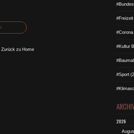
#Bundes
#Freizei
n
#Corona 
#Kultur 
Zurück zu Home
#Baumaß
#Sport (
#Klimasc
ARCHI
2026
Augus