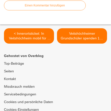
Einen Kommentar hinzufügen
< Innerortsticket: In
Veitshöchheimer
Veitshöchheim mobil für 1
Grundschüler spenden 138
Euro
Päckchen für Aktion
Geschenk mit Herz für
Kinder in armen Regionen
Gehostet von Overblog
Osteuropas >
Top-Beiträge
Seiten
Kontakt
Missbrauch melden
Servicebedingungen
Cookies und persönliche Daten
Cookies-Einstellungen