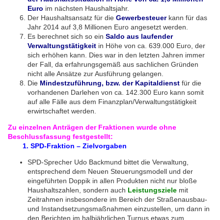
Euro
im nächsten Haushaltsjahr.
Der Haushaltsansatz für die
Gewerbesteuer
kann für das
Jahr 2014 auf 3,8 Millionen Euro angesetzt werden.
Es berechnet sich so ein
Saldo aus laufender
Verwaltungstätigkeit
in Höhe von ca. 639.000 Euro, der
sich erhöhen kann. Dies war in den letzten Jahren immer
der Fall, da erfahrungsgemäß aus sachlichen Gründen
nicht alle Ansätze zur Ausführung gelangen.
Die
Mindestzuführung, bzw. der Kapitaldienst
für die
vorhandenen Darlehen von ca. 142.300 Euro kann somit
auf alle Fälle aus dem Finanzplan/Verwaltungstätigkeit
erwirtschaftet werden.
Zu einzelnen Anträgen der Fraktionen wurde ohne
Beschlussfassung festgestellt:
1. SPD-Fraktion – Zielvorgaben
SPD-Sprecher Udo Backmund bittet die Verwaltung,
entsprechend dem Neuen Steuerungsmodell und der
eingeführten Doppik in allen Produkten nicht nur bloße
Haushaltszahlen, sondern auch
Leistungsziele
mit
Zeitrahmen insbesondere im Bereich der Straßenausbau-
und Instandsetzungsmaßnahmen einzustellen, um dann in
den Berichten im halbjährlichen Turnus etwas zum