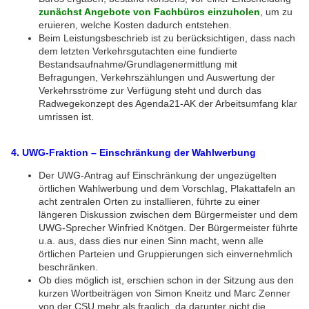
zunächst Angebote von Fachbüros einzuholen
, um zu
eruieren, welche Kosten dadurch entstehen.
Beim Leistungsbeschrieb ist zu berücksichtigen, dass nach
dem letzten Verkehrsgutachten eine fundierte
Bestandsaufnahme/Grundlagenermittlung mit
Befragungen, Verkehrszählungen und Auswertung der
Verkehrsströme zur Verfügung steht und durch das
Radwegekonzept des Agenda21-AK der Arbeitsumfang klar
umrissen ist.
4. UWG-Fraktion – Einschränkung der Wahlwerbung
Der UWG-Antrag auf Einschränkung der ungezügelten
örtlichen Wahlwerbung und dem Vorschlag, Plakattafeln an
acht zentralen Orten zu installieren, führte zu einer
längeren Diskussion zwischen dem Bürgermeister und dem
UWG-Sprecher Winfried Knötgen. Der Bürgermeister führte
u.a. aus, dass dies nur einen Sinn macht, wenn alle
örtlichen Parteien und Gruppierungen sich einvernehmlich
beschränken.
Ob dies möglich ist, erschien schon in der Sitzung aus den
kurzen Wortbeiträgen von Simon Kneitz und Marc Zenner
von der CSU mehr als fraglich, da darunter nicht die