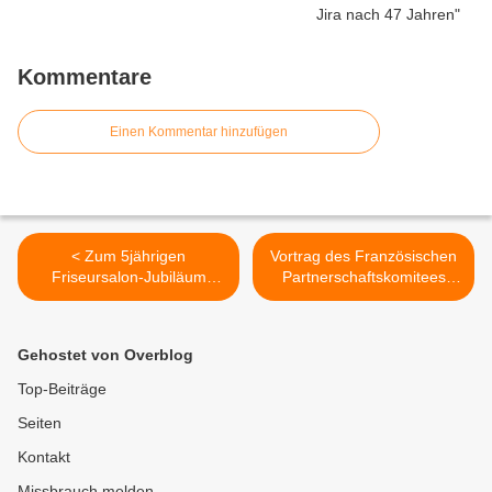
Kommentare
Einen Kommentar hinzufügen
< Zum 5jährigen
Vortrag des Französischen
Friseursalon-Jubiläum
Partnerschaftskomitees
spendete Claudia Funk 450
Veitshöchheim mit dem
Euro der Feuerwehr-
Historiker Dr. Bernhard
Jugend
Brunner über NS-
Gehostet von Overblog
Verbrechen in Frankreich >
Top-Beiträge
Seiten
Kontakt
Missbrauch melden