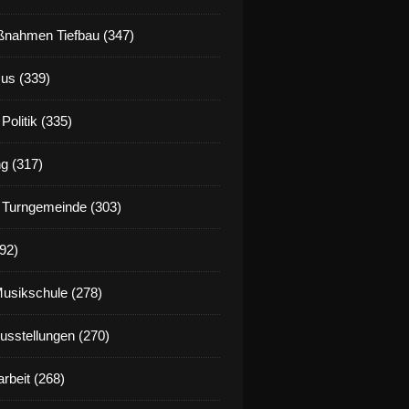
nahmen Tiefbau (347)
us (339)
Politik (335)
g (317)
 Turngemeinde (303)
92)
Musikschule (278)
Ausstellungen (270)
rbeit (268)