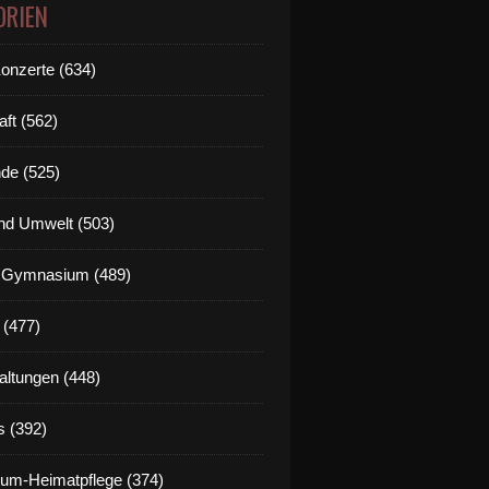
ORIEN
Konzerte (634)
aft (562)
de (525)
nd Umwelt (503)
g Gymnasium (489)
 (477)
altungen (448)
s (392)
um-Heimatpflege (374)