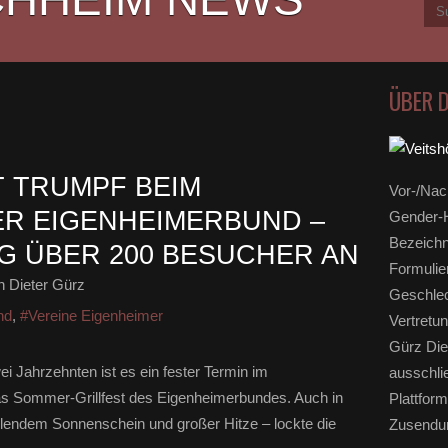
ÜBER 
T TRUMPF BEIM
Vor-/Nac
R EIGENHEIMERBUND –
Gender-H
Bezeichn
 ÜBER 200 BESUCHER AN
Formulie
 Dieter Gürz
Geschlec
nd
,
#Vereine Eigenheimer
Vertretun
Gürz Die
ei Jahrzehnten ist es ein fester Termin im
ausschli
as Sommer-Grillfest des Eigenheimerbundes. Auch in
Plattform
lendem Sonnenschein und großer Hitze – lockte die
Zusendun