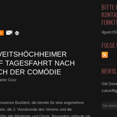
BITTE 
KONTA
FUNKTI
dguerz5
0
FOLGE
VEITSHÖCHHEIMER
F TAGESFAHRT NACH
NEWSL
CH DER COMÖDIE
eter Gürz
Gib Dein
zukünftig
insamen Busfahrt, die bereits für eine angenehme
E-
n, die 2. Vorsitzende des Vereins und die
Mail
ßte alle Mitglieder und Gäste. Besonders erfreute sie...