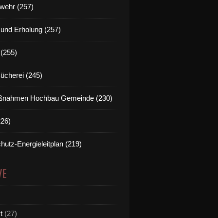
wehr (257)
t und Erholung (257)
(255)
Bücherei (245)
nahmen Hochbau Gemeinde (230)
226)
hutz-Energieleitplan (219)
VE
t
(27)