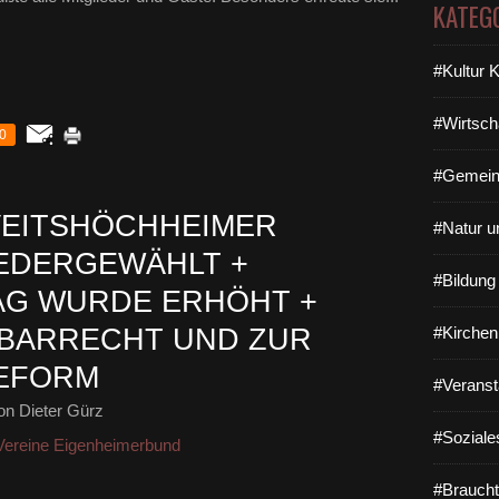
KATEG
#Kultur 
#Wirtsch
0
#Gemein
VEITSHÖCHHEIMER
#Natur u
EDERGEWÄHLT +
#Bildun
AG WURDE ERHÖHT +
HBARRECHT UND ZUR
#Kirchen
EFORM
#Veranst
n Dieter Gürz
#Soziale
Vereine Eigenheimerbund
#Braucht