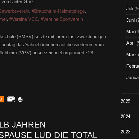
3
von Dieter Gürz
Juli
(9
 Gewerbeverein
,
#Brauchtum-Heimatpflege
,
imer
,
#Vereine VCC
,
#Vereine Sportverein
Juni
(
Mai
(4
kschule (SMSV) setzte mit ihrem fast zweistündigen
April
(
tssonntag das Sahnehäubchen auf die wiederum vom
öchheim (VGV) ausgezeichnet organisierte 28.
März
Febru
Janua
0
2025
2024
LB JAHREN
2023
PAUSE LUD DIE TOTAL