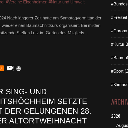
nd
,
#Vereine Eigenheimer
,
#Natur und Umwelt
#Bundes
#Freizei
024 Nach längerer Zeit hatte am Samstagvormittag der
wieder einen Baumschnittkurs organisiert. Bei milden
#Corona 
itzende Steffen Lutz im Garten des Mitglieds...
#Kultur 
#Baumaß
0
#Sport (
#Klimasc
R SING- UND
ARCHI
ITSHÖCHHEIM SETZTE
 DER GELUNGENEN 28.
2026
ER ALTORTWEIHNACHT
Augus