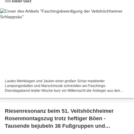
Von
Dieter Gürz
Lautes Wehklagen und Jaulen einer großen Schar maskierter
Lumpengestalten und Marschmusik schreckten am Faschings-
Dienstagabend letzter Woche kurz vor Mitternacht die Anlieger aus den
Betten. Die Originialgestalten der Veitshöchheimer Fasenacht
marschierten...
Riesenresonanz beim 51. Veitshöchheimer
Rosenmontagszug trotz heftiger Böen -
Tausende bejubeln 38 Fußgruppen und
Motivwägen