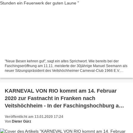
"Neue Besen kehren gut", sagt ein altes Sprichwort. Wie bereits bei der
Faschingseröffnung am 11.11. meisterte der 30jährige Manuel Seemann als
neuer Sitzungspräsident des Veitshöchheimer Carneval-Club 1966 E.V.
(VCC), in den Fußstapfen von Erhard Sungl,...
KARNEVAL VON RIO kommt am 14. Februar
2020 zur Fastnacht in Franken nach
Veitshöchheim - In der Faschingshochburg am
Main ist wieder viel los
Veröffentlicht am 13.01.2020 17:24
Von
Dieter Gürz