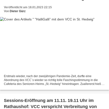
Veröffentlicht am 18.01.2023 22:15
Von
Dieter Gürz
Erstmals wieder, nach der zweijährigen Pandemie-Zeit, durfte eine
Abordnung des VCC´s wieder so richtig tolle Faschingsstimmung in die
Cafeteria des Senioren-Heims „St.-Hedwig“ hineintragen. Zuallererst hieß es
zwar für alle VCC- Narren, einen Schnelltest...
Sessions-Eröffnung am 11.11. 19.11 Uhr im
Rathaushof: VCC verspricht Verbreitung von