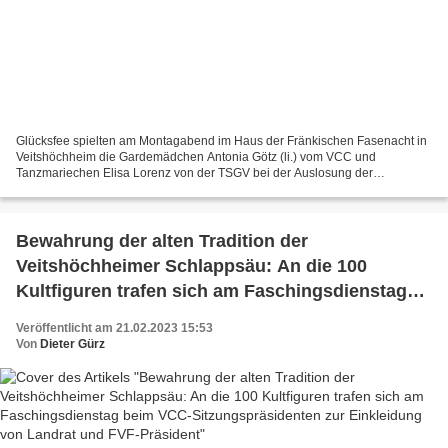
Glücksfee spielten am Montagabend im Haus der Fränkischen Fasenacht in
Veitshöchheim die Gardemädchen Antonia Götz (li.) vom VCC und
Tanzmariechen Elisa Lorenz von der TSGV bei der Auslosung der
Startreihenfolge in den 13 Disziplinen der 30. Süddeutschen...
Bewahrung der alten Tradition der
Veitshöchheimer Schlappsäu: An die 100
Kultfiguren trafen sich am Faschingsdienstag
beim VCC-Sitzungspräsidenten zur Einkleidung
Veröffentlicht am 21.02.2023 15:53
von Landrat und FVF-Präsident
Von
Dieter Gürz