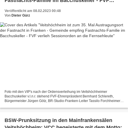
Fastnachts-Familie im Bacchuskeller - FVF
verlieh Sessionorden an die Fernsehleute
Veröffentlicht am 08.02.2023 00:48
Von
Dieter Gürz
Foto mit den VIP's nach der Ordensverleihung im Veitshöchheimer
Bacchuskeller v.l.n.r. stehend FVF-Ehrenpräsident Bernhard Schlereth,
Bürgermeister Jürgen Götz, BR-Studio-Franken-Leiter Tassilo Forchheimer,
Martin Rassau, FVF-Präsident Marco Anderlik,...
BSW-Prunksitzung in den Mainfrankensälen
Veitshöchheim: VCC begeisterte mit dem Motto: