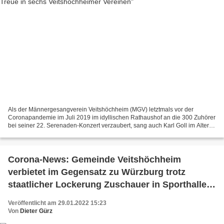
Als der Männergesangverein Veitshöchheim (MGV) letztmals vor der
Coronapandemie im Juli 2019 im idyllischen Rathaushof an die 300 Zuhörer
bei seiner 22. Serenaden-Konzert verzaubert, sang auch Karl Goll im Alter
von 90 Jahren mit seiner Stimme im zweiten...
Corona-News: Gemeinde Veitshöchheim
verbietet im Gegensatz zu Würzburg trotz
staatlicher Lockerung Zuschauer in Sporthallen
- VCC sagt nun alle weiteren Faschingstermine
Veröffentlicht am 29.01.2022 15:23
ab - Verstärkt Corona-Fälle in Schulen und Kitas
Von
Dieter Gürz
in Stadt/Land WÜ