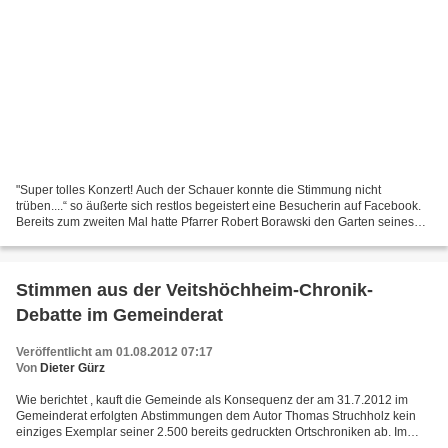
"Super tolles Konzert! Auch der Schauer konnte die Stimmung nicht
trüben....“ so äußerte sich restlos begeistert eine Besucherin auf Facebook.
Bereits zum zweiten Mal hatte Pfarrer Robert Borawski den Garten seines
Pfarrhauses in der Herrnstraße für ein...
Stimmen aus der Veitshöchheim-Chronik-
Debatte im Gemeinderat
Veröffentlicht am 01.08.2012 07:17
Von
Dieter Gürz
Wie berichtet , kauft die Gemeinde als Konsequenz der am 31.7.2012 im
Gemeinderat erfolgten Abstimmungen dem Autor Thomas Struchholz kein
einziges Exemplar seiner 2.500 bereits gedruckten Ortschroniken ab. Im
Rahmen dieser Abstimmungen bezogen der Bürgermeister...