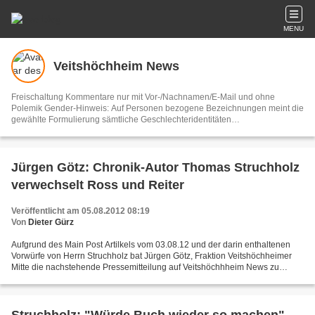
MENU
Veitshöchheim News
Freischaltung Kommentare nur mit Vor-/Nachnamen/E-Mail und ohne
Polemik Gender-Hinweis: Auf Personen bezogene Bezeichnungen meint die
gewählte Formulierung sämtliche Geschlechteridentitäten
Vertretungsberechtigter und V.i.S.d.P. Dieter Gürz Die Einhaltung der DS-
GVO ist ausschließlich Sache der Overblog-Hosting-Plattform. Ihre E-Mail-
Adresse wird nur zur Zusendung des Newsletters genutzt.
Jürgen Götz: Chronik-Autor Thomas Struchholz
verwechselt Ross und Reiter
Veröffentlicht am 05.08.2012 08:19
Von
Dieter Gürz
Aufgrund des Main Post Artilkels vom 03.08.12 und der darin enthaltenen
Vorwürfe von Herrn Struchholz bat Jürgen Götz, Fraktion Veitshöchheimer
Mitte die nachstehende Pressemitteilung auf Veitshöchhheim News zu
veröffentlichen: "I n einem Pressegespräch...