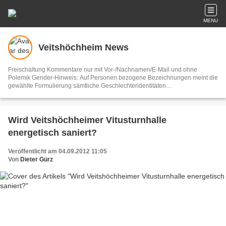
MENU
Veitshöchheim News
Freischaltung Kommentare nur mit Vor-/Nachnamen/E-Mail und ohne
Polemik Gender-Hinweis: Auf Personen bezogene Bezeichnungen meint die
gewählte Formulierung sämtliche Geschlechteridentitäten
Vertretungsberechtigter und V.i.S.d.P. Dieter Gürz Die Einhaltung der DS-
GVO ist ausschließlich Sache der Overblog-Hosting-Plattform. Ihre E-Mail-
Adresse wird nur zur Zusendung des Newsletters genutzt.
Wird Veitshöchheimer Vitusturnhalle
energetisch saniert?
Veröffentlicht am 04.09.2012 11:05
Von
Dieter Gürz