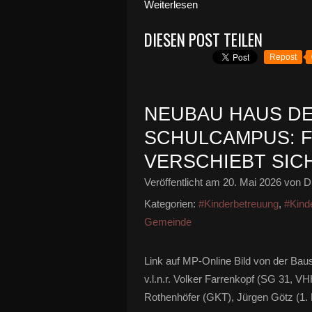
Weiterlesen
DIESEN POST TEILEN
Repost
NEUBAU HAUS D
SCHULCAMPUS: 
VERSCHIEBT SICH
Veröffentlicht am
20. Mai 2026
von Di
Kategorien:
#Kinderbetreuung
,
#Kind
Gemeinde
Link auf MP-Online Bild von der Baus
v.l.n.r. Volker Farrenkopf (SG 31, VH
Rothenhöfer (GKT), Jürgen Götz (1. 