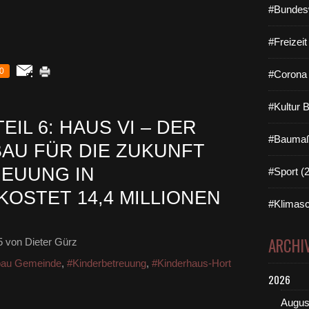
#Bundes
#Freizei
0
#Corona 
#Kultur 
EIL 6: HAUS VI – DER
#Baumaß
AU FÜR DIE ZUKUNFT
EUUNG IN
#Sport (
OSTET 14,4 MILLIONEN
#Klimasc
ARCHI
5
von Dieter Gürz
au Gemeinde
,
#Kinderbetreuung
,
#Kinderhaus-Hort
2026
Augus