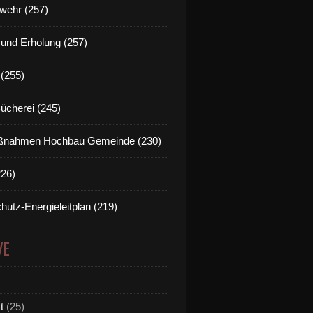
wehr (257)
t und Erholung (257)
(255)
Bücherei (245)
nahmen Hochbau Gemeinde (230)
226)
hutz-Energieleitplan (219)
VE
t
(25)