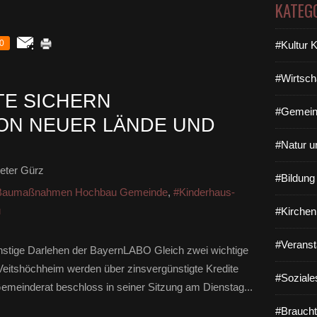
KATEG
0
#Kultur 
#Wirtsch
TE SICHERN
#Gemein
ON NEUER LÄNDE UND
#Natur u
eter Gürz
#Bildun
Baumaßnahmen Hochbau Gemeinde
,
#Kinderhaus-
u
#Kirchen
#Veranst
nstige Darlehen der BayernLABO Gleich zwei wichtige
eitshöchheim werden über zinsvergünstigte Kredite
#Soziale
emeinderat beschloss in seiner Sitzung am Dienstag...
#Braucht