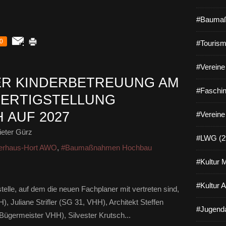
#Baumaß
0
#Tourism
#Vereine 
ER KINDERBETREUUNG AM
#Faschin
FERTIGSTELLUNG
 AUF 2027
#Vereine
eter Gürz
#LWG (2
erhaus-Hort AWO
,
#Baumaßnahmen Hochbau
#Kultur 
#Kultur 
telle, auf dem die neuen Fachplaner mit vertreten sind,
H), Juliane Strifler (SG 31, VHH), Architekt Steffen
#Jugenda
Bügermeister VHH), Silvester Krutsch...