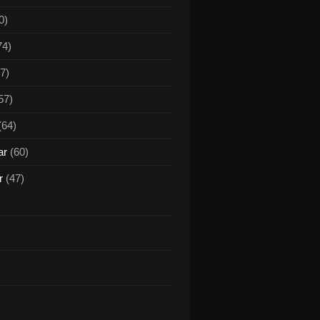
0)
74)
7)
57)
(64)
ar
(60)
r
(47)