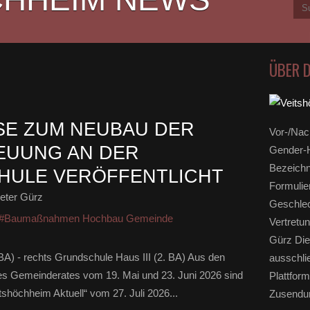
ÜBER 
SE ZUM NEUBAU DER
Vor-/Nac
EUUNG AN DER
Gender-H
Bezeichn
HULE VERÖFFENTLICHT
Formulie
eter Gürz
Geschlec
#Baumaßnahmen Hochbau Gemeinde
Vertretun
Gürz Die
BA) - rechts Grundschule Haus III (2. BA) Aus den
ausschli
 des Gemeinderates vom 19. Mai und 23. Juni 2026 sind
Plattform
eitshöchheim Aktuell“ vom 27. Juli 2026...
Zusendun