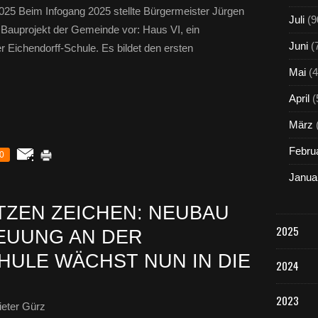
025 Beim Infogang 2025 stellte Bürgermeister Jürgen
Juli
(9
 Bauprojekt der Gemeinde vor: Haus VI, ein
Juni
(
 Eichendorff-Schule. Es bildet den ersten
Mai
(4
April
(
März
Febru
0
Janua
ZEN ZEICHEN: NEUBAU
2025
EUUNG AN DER
ULE WÄCHST NUN IN DIE
2024
2023
eter Gürz