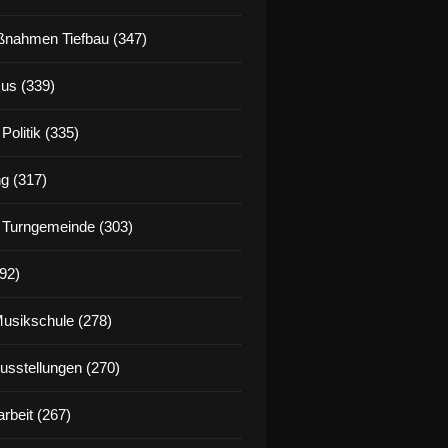
nahmen Tiefbau (347)
us (339)
Politik (335)
g (317)
 Turngemeinde (303)
92)
Musikschule (278)
Ausstellungen (270)
rbeit (267)