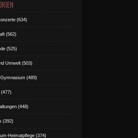
ORIEN
Konzerte (634)
aft (562)
de (525)
nd Umwelt (503)
g Gymnasium (489)
 (477)
altungen (448)
s (392)
um-Heimatpflege (374)