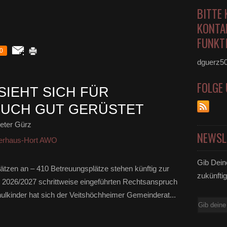
BITTE 
KONTA
FUNKTI
0
dguerz5
FOLGE
SIEHT SICH FÜR
UCH GUT GERÜSTET
eter Gürz
NEWSL
erhaus-Hort AWO
Gib Dein
tzen an – 410 Betreuungsplätze stehen künftig zur
zukünftig
 2026/2027 schrittweise eingeführten Rechtsanspruch
lkinder hat sich der Veitshöchheimer Gemeinderat...
E-
Mail