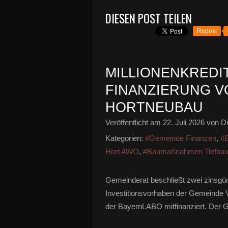
DIESEN POST TEILEN
Repost
MILLIONENKREDI
FINANZIERUNG V
HORTNEUBAU
Veröffentlicht am
22. Juli 2026
von Di
Kategorien:
#Gemeinde Finanzen
,
#
Hort AWO
,
#Baumaßnahmen Tiefba
Gemeinderat beschließt zwei zinsgü
Investitionsvorhaben der Gemeinde V
der BayernLABO mitfinanziert. Der G