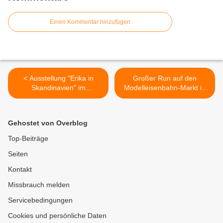
Einen Kommentar hinzufügen
< Ausstellung "Erika in
Großer Run auf den
Skandinavien" im
Modelleisenbahn-Markt in
Veitshöchheimer Rathaus
den Veitshöchheimer
eröffnet
Mainfrankensälen - Ein
Dorado für das Kind im
Gehostet von Overblog
Mann >
Top-Beiträge
Seiten
Kontakt
Missbrauch melden
Servicebedingungen
Cookies und persönliche Daten