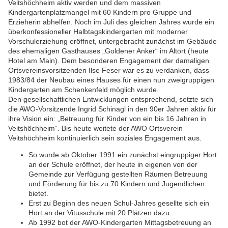
Veitshöchheim aktiv werden und dem massiven
Kindergartenplatzmangel mit 60 Kindern pro Gruppe und
Erzieherin abhelfen. Noch im Juli des gleichen Jahres wurde ein
überkonfessioneller Halbtagskindergarten mit moderner
Vorschulerziehung eröffnet, untergebracht zunächst im Gebäude
des ehemaligen Gasthauses „Goldener Anker“ im Altort (heute
Hotel am Main). Dem besonderen Engagement der damaligen
Ortsvereinsvorsitzenden Ilse Feser war es zu verdanken, dass
1983/84 der Neubau eines Hauses für einen nun zweigruppigen
Kindergarten am Schenkenfeld möglich wurde.
Den gesellschaftlichen Entwicklungen entsprechend, setzte sich
die AWO-Vorsitzende Ingrid Schinagl in den 90er Jahren aktiv für
ihre Vision ein: „Betreuung für Kinder von ein bis 16 Jahren in
Veitshöchheim“. Bis heute weitete der AWO Ortsverein
Veitshöchheim kontinuierlich sein soziales Engagement aus.
So wurde ab Oktober 1991 ein zunächst eingruppiger Hort
an der Schule eröffnet, der heute in eigenen von der
Gemeinde zur Verfügung gestellten Räumen Betreuung
und Förderung für bis zu 70 Kindern und Jugendlichen
bietet.
Erst zu Beginn des neuen Schul-Jahres gesellte sich ein
Hort an der Vitusschule mit 20 Plätzen dazu.
Ab 1992 bot der AWO-Kindergarten Mittagsbetreuung an