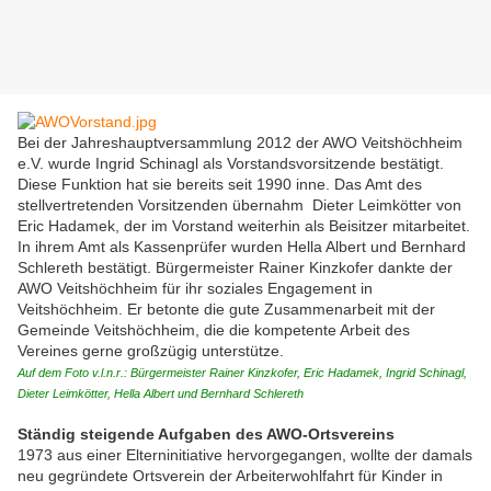
Bei der Jahreshauptversammlung 2012 der AWO Veitshöchheim
e.V. wurde Ingrid Schinagl als Vorstandsvorsitzende bestätigt.
Diese Funktion hat sie bereits seit 1990 inne. Das Amt des
stellvertretenden Vorsitzenden übernahm Dieter Leimkötter von
Eric Hadamek, der im Vorstand weiterhin als Beisitzer mitarbeitet.
In ihrem Amt als Kassenprüfer wurden Hella Albert und Bernhard
Schlereth bestätigt. Bürgermeister Rainer Kinzkofer dankte der
AWO Veitshöchheim für ihr soziales Engagement in
Veitshöchheim. Er betonte die gute Zusammenarbeit mit der
Gemeinde Veitshöchheim, die die kompetente Arbeit des
Vereines gerne großzügig unterstütze.
Auf dem Foto v.l.n.r.: Bürgermeister Rainer Kinzkofer, Eric Hadamek, Ingrid Schinagl,
Dieter Leimkötter, Hella Albert und Bernhard Schlereth
Ständig steigende Aufgaben des AWO-Ortsvereins
1973 aus einer Elterninitiative hervorgegangen, wollte der damals
neu gegründete Ortsverein der Arbeiterwohlfahrt für Kinder in