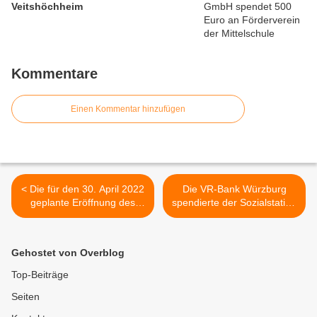
Veitshöchheim
Kommentare
Einen Kommentar hinzufügen
< Die für den 30. April 2022
Die VR-Bank Würzburg
geplante Eröffnung des
spendierte der Sozialstation
Veitshöchheimer
St. Stephanus in
Geisbergbades verschiebt
Veitshöchheim einen VW
sich
Up! >
Gehostet von Overblog
Top-Beiträge
Seiten