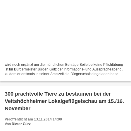
wird noch ergänzt um die mündlichen Beiträge Beileibe keine Pflichtübung
ist für Bürgermeister Jürgen Götz der Informations- und Ausspracheabend,
zu dem er erstmals in seiner Amtszeit die Bürgerschaft eingeladen hatte.
Diese fand wegen der Baustelle Mainfrankensäle...
300 prachtvolle Tiere zu bestaunen bei der
Veitshöchheimer Lokalgeflügelschau am 15./16.
November
Veröffentlicht am 13.11.2014 14:00
Von
Dieter Gürz