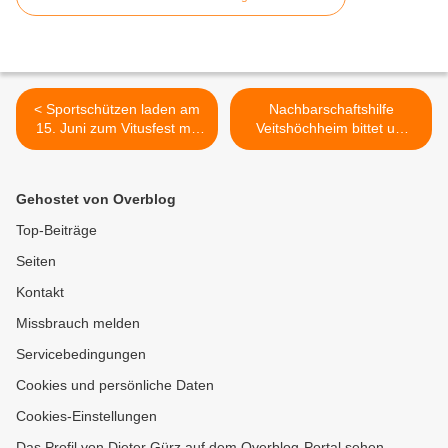
< Sportschützen laden am
Nachbarschaftshilfe
15. Juni zum Vitusfest mit
Veitshöchheim bittet um
Siegerehrung im
Unterstützung für Familie
Vereinspokalschießen ein
im Neubaugebiet
Sandäcker - Familienvater
Gehostet von Overblog
ist nach massiver
Hirnblutung auf Rollstuhl
Top-Beiträge
angewiesen - Hauszugang
Seiten
jedoch nicht barrierefrei >
Kontakt
Missbrauch melden
Servicebedingungen
Cookies und persönliche Daten
Cookies-Einstellungen
Das Profil von Dieter Gürz auf dem Overblog-Portal sehen