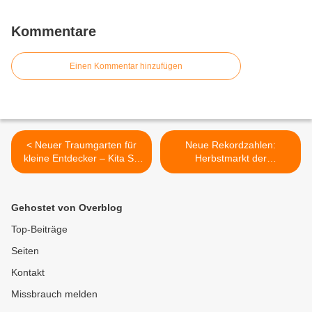
Kommentare
Einen Kommentar hinzufügen
< Neuer Traumgarten für
Neue Rekordzahlen:
kleine Entdecker – Kita St.
Herbstmarkt der
Martin feiert Eröffnung des
Kolpingsfamilie in den
für 220.000 Euro
Mainfrankensälen mit 59
errichteten
Ausstellern zog 2200
Gehostet von Overblog
Außenspielbereichs
Besucher an - Viel
Kreatives, Originelles und
Top-Beiträge
eine Riesenresonanz >
Seiten
Kontakt
Missbrauch melden