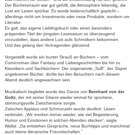
Der Büchereiraum war gut gefüllt, die Atmosphäre lebendig, die
Lust am Lesen spürbar. Es wurde leidenschaftlich gepitcht –
allerdings nicht um Investments oder neue Produkte, sondern um
Literatur.
Es galt, das eigene Lieblingsbuch oder einen besonders
prägenden Titel der jüngsten Lesesaison so überzeugend
vorzustellen, dass andere Lust aufs Schmökern bekommen.
Und das gelang den Vortragenden glänzend.
Vorgestellt wurde ein bunter Strauß an Büchern – vom
Comicroman über Fantasy und Liebesgeschichten bis hin zu
Klassikern und Sachbüchern. Der sogenannte „SuB“, der
Stapel
ungelesener Bücher
, dürfte bei den Besuchern nach diesem
Abend deutlich angewachsen sein.
Musikalisch begleitet wurde das Ganze von
Bernhard von der
Goltz
, der mit seiner Gitarre wieder einmal für spontane,
stimmungsvolle Zwischentöne sorgte.
Zwischen Applaus und Schmunzeln wurde deutlich: Lesen
verbindet. „Wir merken immer wieder, wie viel Begeisterung,
Humor und Emotionen in solchen Abenden stecken“, sagte
Wallat. „Da entstehen Gespräche, neue Buchtipps und manchmal
auch kleine literarische Freundschaften.“