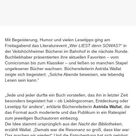
Mit Begeisterung, Humor und vielen Lesetipps ging am
Freitagabend das Literaturevent
„Wer LIEST denn SOWAS?“
in
der Veitshöchheimer Bücherei im Bahnhof in die nächste Runde.
Buchliebhaber präsentierten ihre aktuellen Favoriten – vom
Comicroman bis zum Klassiker – und ließen so manchen Stapel
ungelesener Bücher wachsen. Büchereileiterin Astrida Wallat
zeigte sich begeistert: „Solche Abende beweisen, wie lebendig
Lesen sein kann.“
„Jede und jeder durfte ein Buch vorstellen, das ihn in letzter Zeit
besonders begeistert hat – ob Lieblingsroman, Entdeckung oder
Lesetipp für andere“, erklärte Büchereileiterin
Astrida Wallat
, die
das Format auch moderierte und das Publikum in ein Ratespiel
zum jeweiligen Buchautoren einbezog.
Die Idee stammt ursprünglich aus der
Nacht der Bibliotheken
,
erzählt Wallat. „Damals war die Resonanz so groß, dass klar war:
Das machen wir wieder!“ Und die Entscheidung hat sich gelohnt: