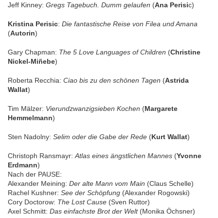
Jeff Kinney:
Gregs Tagebuch. Dumm gelaufen
(
Ana Perisi
c)
Kristina Perisic
:
Die fantastische Reise von Filea und Amana
(
Autorin
)
Gary Chapman:
The 5 Love Languages of Children
(
Christine
Nickel-Miñebe
)
Roberta Recchia:
Ciao bis zu den schönen Tagen
(
Astrida
Wallat
)
Tim Mälzer:
Vierundzwanzigsieben Kochen
(
Margarete
Hemmelmann
)
Sten Nadolny:
Selim oder die Gabe der Rede
(
Kurt Wallat
)
Christoph Ransmayr:
Atlas eines ängstlichen Mannes
(
Yvonne
Erdmann
)
Nach der PAUSE:
Alexander Meining:
Der alte Mann vom Main
(Claus Schelle)
Rachel Kushner:
See der Schöpfung
(Alexander Rogowski)
Cory Doctorow:
The Lost Cause
(Sven Ruttor)
Axel Schmitt:
Das einfachste Brot der Welt
(Monika Öchsner)