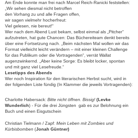
Am Ende konnte man frei nach Marcel Reich-Ranicki feststellen:
„Wir sehen diesmal nicht betroffen
den Vorhang zu und alle Fragen offen,
wir sagen vielmehr hocherfreut:
Viel gelesen, nie bereut!“
Wer nach dem Abend Lust bekam, selbst einmal als „Pitcher“
aufzutreten, hat gute Chancen: Das Büchereiteam denkt bereits
über eine Fortsetzung nach. „Beim nächsten Mal wollen wir das
Format vielleicht leicht verändern – mit einer kleinen Challenge
für das Publikum oder die Vortragenden“, verrät Wallat
augenzwinkernd. „Aber keine Sorge: Es bleibt locker, spontan
und mit ganz viel Lesefreude.“
Lesetipps des Abends
Wer noch Inspiration für den literarischen Herbst sucht, wird in
der folgenden Liste fündig (In Klammer die jeweils Vortragenden):
Charlotte Habersack:
Bitte nicht öffnen. Bissig!
(Levke
Wunderlich
) - Für die drei Jüngsten gab es zur Belohnung ein
Buch und einen Eisgutschein
Christian Tielmann / Zapf:
Mein Leben mit Zombies und
Kürbisbomben
(
Jonah Güntner)