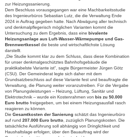
zur Heizungssanierung.
Dem Beschluss vorausgegangen war eine Machbarkeitsstudie
des Ingenieurbüros Sebastian Lutz, die die Verwaltung Ende
2024 in Auftrag gegeben hatte. Nach Abwägung aller technisch
und denkmalpflegerisch möglichen Varianten kommt die
Untersuchung zu dem Ergebnis, dass eine
bivalente
Heizungsanlage aus Luft-Wasser-Wärmepumpe und Gas-
Brennwertkessel
die beste und wirtschaftlichste Lösung
darstellt.
„Die Studie kommt klar zu dem Schluss, dass diese Kombination
für unser denkmalgeschütztes Bahnhofsgebäude die
praktikabelste Variante ist“, sagte Bürgermeister Jürgen Götz
(CSU). Der Gemeinderat legte sich daher mit dem
Grundsatzbeschluss auf diese Variante fest und beauftragte die
Verwaltung, die Planung weiter voranzutreiben. Für die Vergabe
von Planungsleistungen – Heizung, Lüftung, Sanitär und
Elektrotechnik – wurde ein Kostenrahmen von
bis zu 50.000
Euro brutto
freigegeben, um bei einem Heizungsausfall rasch
reagieren zu können.
Die
Gesamtkosten der Sanierung
schätzt das Ingenieurbüro
auf rund
207.000 Euro brutto
, zuzüglich Planungskosten. Die
tatsächliche Ausführung soll abhängig von Dringlichkeit und
Haushaltslage erfolgen; über den Bauauftrag wird der