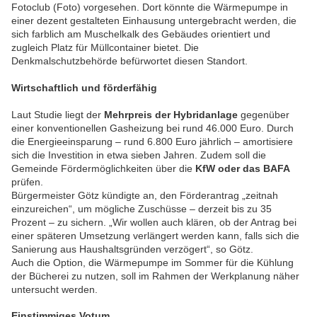
Fotoclub (Foto) vorgesehen. Dort könnte die Wärmepumpe in
einer dezent gestalteten Einhausung untergebracht werden, die
sich farblich am Muschelkalk des Gebäudes orientiert und
zugleich Platz für Müllcontainer bietet. Die
Denkmalschutzbehörde befürwortet diesen Standort.
Wirtschaftlich und förderfähig
Laut Studie liegt der
Mehrpreis der Hybridanlage
gegenüber
einer konventionellen Gasheizung bei rund 46.000 Euro. Durch
die Energieeinsparung – rund 6.800 Euro jährlich – amortisiere
sich die Investition in etwa sieben Jahren. Zudem soll die
Gemeinde Fördermöglichkeiten über die
KfW oder das BAFA
prüfen.
Bürgermeister Götz kündigte an, den Förderantrag „zeitnah
einzureichen“, um mögliche Zuschüsse – derzeit bis zu 35
Prozent – zu sichern. „Wir wollen auch klären, ob der Antrag bei
einer späteren Umsetzung verlängert werden kann, falls sich die
Sanierung aus Haushaltsgründen verzögert“, so Götz.
Auch die Option, die Wärmepumpe im Sommer für die Kühlung
der Bücherei zu nutzen, soll im Rahmen der Werkplanung näher
untersucht werden.
Einstimmiges Votum