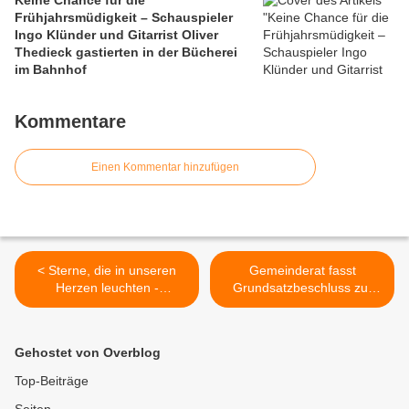
Frühjahrsmüdigkeit – Schauspieler
Ingo Klünder und Gitarrist Oliver
Thedieck gastierten in der Bücherei
im Bahnhof
Kommentare
Einen Kommentar hinzufügen
< Sterne, die in unseren
Gemeinderat fasst
Herzen leuchten -
Grundsatzbeschluss zur
Gedenkfeier für
Heizungssanierung im
Sternenkinder und alle
Jüdischen Kulturmuseum >
verstorbenen Kinder in der
Gehostet von Overblog
Kuratiekirche
Veitshöchheim
Top-Beiträge
Seiten