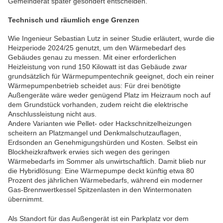
Gemeinderat später gesondert entscheiden.
Technisch und räumlich enge Grenzen
Wie Ingenieur Sebastian Lutz in seiner Studie erläutert, wurde die
Heizperiode 2024/25 genutzt, um den Wärmebedarf des
Gebäudes genau zu messen. Mit einer erforderlichen
Heizleistung von rund 150 Kilowatt ist das Gebäude zwar
grundsätzlich für Wärmepumpentechnik geeignet, doch ein reiner
Wärmepumpenbetrieb scheidet aus: Für drei benötigte
Außengeräte wäre weder genügend Platz im Heizraum noch auf
dem Grundstück vorhanden, zudem reicht die elektrische
Anschlussleistung nicht aus.
Andere Varianten wie Pellet- oder Hackschnitzelheizungen
scheitern an Platzmangel und Denkmalschutzauflagen,
Erdsonden an Genehmigungshürden und Kosten. Selbst ein
Blockheizkraftwerk erwies sich wegen des geringen
Wärmebedarfs im Sommer als unwirtschaftlich. Damit blieb nur
die Hybridlösung: Eine Wärmepumpe deckt künftig etwa 80
Prozent des jährlichen Wärmebedarfs, während ein moderner
Gas-Brennwertkessel Spitzenlasten in den Wintermonaten
übernimmt.
Als Standort für das Außengerät ist ein Parkplatz vor dem