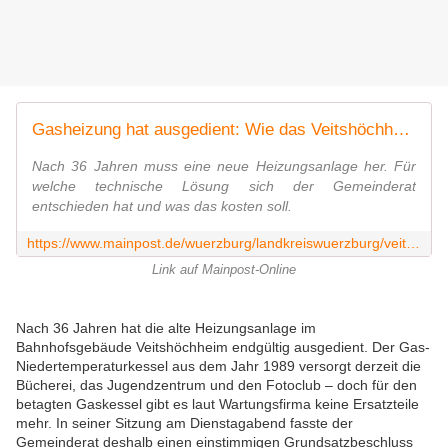
Gasheizung hat ausgedient: Wie das Veitshöchheimer Bahnhofsgebäude künftig beheizt werden soll
Nach 36 Jahren muss eine neue Heizungsanlage her. Für
welche technische Lösung sich der Gemeinderat
entschieden hat und was das kosten soll.
https://www.mainpost.de/wuerzburg/landkreiswuerzburg/veitshoechheim-gasheizung-hat-ausgedient-wie-das-veitshoechheimer-bahnhofsgebaeude-kuenftig-beheizt-werden-soll-112184232
Link auf Mainpost-Online
Nach 36 Jahren hat die alte Heizungsanlage im
Bahnhofsgebäude Veitshöchheim endgültig ausgedient. Der Gas-
Niedertemperaturkessel aus dem Jahr 1989 versorgt derzeit die
Bücherei, das Jugendzentrum und den Fotoclub – doch für den
betagten Gaskessel gibt es laut Wartungsfirma keine Ersatzteile
mehr. In seiner Sitzung am Dienstagabend fasste der
Gemeinderat deshalb einen einstimmigen Grundsatzbeschluss