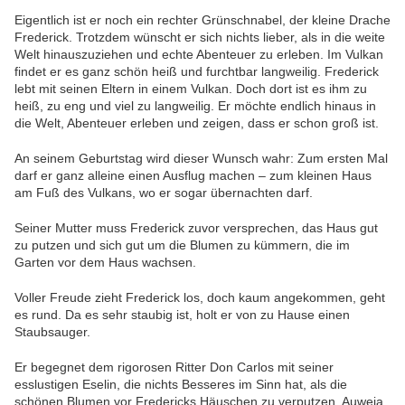
Eigentlich ist er noch ein rechter Grünschnabel, der kleine Drache
Frederick. Trotzdem wünscht er sich nichts lieber, als in die weite
Welt hinauszuziehen und echte Abenteuer zu erleben. Im Vulkan
findet er es ganz schön heiß und furchtbar langweilig. Frederick
lebt mit seinen Eltern in einem Vulkan. Doch dort ist es ihm zu
heiß, zu eng und viel zu langweilig. Er möchte endlich hinaus in
die Welt, Abenteuer erleben und zeigen, dass er schon groß ist.
An seinem Geburtstag wird dieser Wunsch wahr: Zum ersten Mal
darf er ganz alleine einen Ausflug machen – zum kleinen Haus
am Fuß des Vulkans, wo er sogar übernachten darf.
Seiner Mutter muss Frederick zuvor versprechen, das Haus gut
zu putzen und s
ich gut um die Blumen zu kümmern, die im
Garten vor dem Haus wachsen.
Voller Freude zieht Frederick los, doch kaum angekommen, geht
es rund. Da es sehr staubig ist, holt er von zu Hause einen
Staubsauger.
Er begegnet dem rigorosen Ritter Don Carlos mit seiner
esslustigen Eselin, die nichts Besseres im Sinn hat, als die
schönen Blumen vor Fredericks Häuschen zu verputzen. Auweia