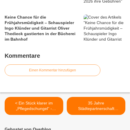
Keine Chance für die
Frühjahrsmüdigkeit – Schauspieler
Ingo Klünder und Gitarrist Oliver
Thedieck gastierten in der Bücherei
im Bahnhof
Kommentare
Einen Kommentar hinzufügen
< Ein Stück klarer im
35 Jahre
„Pflegedschungel“ -
Städtepartnerschaft
Informative
Geithain – Veitshöchheim
Abendveranstaltung der
feiert Jubiläum mit Gästen
Nachbarschaftshilfe
aus Sachsen >
Gehostet von Overblog