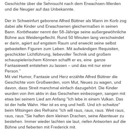
Geschichte über die Sehnsucht nach dem Erwachsen-Werden
und die Neugier auf das Unbekannte.
Der in Schweinfurt geborene Alfred Büttner als Mann im Korb zog
dabei alle Kinder und Erwachsenen gleichermaßen in seinen
Bann.
Korbtheater
nennt der 58-Jährige seine außergewöhnliche
Bühne aus Weidengeflecht. Rund 50 Minuten lang verschwindet
er darin, agiert auf engstem Raum und erweckt seine selbst
gebastelten Figuren zum Leben. Mit aufwändigen Requisiten,
geschickter Lichtführung, liebevoller Technik und großem
schauspielerischem Können schafft er es, eine ganze
Fantasiewelt entstehen zu lassen – und das mit nur einer
Person."
Mit viel Humor, Fantasie und Herz erzählte Alfred Büttner die
Geschichte vom Großwerden, vom Mut, Neues zu wagen, und
davon, dass Streit manchmal einfach dazugehört. Die Kinder
wurden von ihm aktiv in das Geschehen einbezogen, sangen mit
etwa bei seinem Lied am Anfang "
Ich lebe in einem Vulkan. Das
ist der helle Wahn. Hier ist es eng und heiß. Und ich schwitze"
beim Mitsingen des Refrains "Ich will raus, raus, raus. Weit raus,
raus, raus."
Sie halfen dem kleinen Drachen, seine Abenteuer zu
bestehen. Immer wieder lachten sie laut, riefen Antworten auf die
Bühne und fieberten mit Frederick mit.