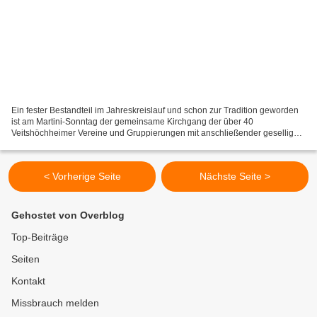
Ein fester Bestandteil im Jahreskreislauf und schon zur Tradition geworden
ist am Martini-Sonntag der gemeinsame Kirchgang der über 40
Veitshöchheimer Vereine und Gruppierungen mit anschließender geselliger
Zusammenkunft in den Mainfrankensälen. „Ihr...
< Vorherige Seite
Nächste Seite >
Gehostet von Overblog
Top-Beiträge
Seiten
Kontakt
Missbrauch melden