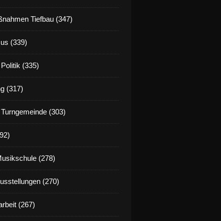
nahmen Tiefbau (347)
us (339)
Politik (335)
g (317)
 Turngemeinde (303)
92)
Musikschule (278)
Ausstellungen (270)
rbeit (267)