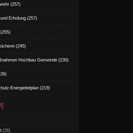
wehr (257)
t und Erholung (257)
(255)
Bücherei (245)
nahmen Hochbau Gemeinde (230)
226)
hutz-Energieleitplan (219)
VE
t
(26)