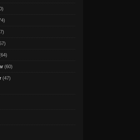
0)
74)
7)
57)
(64)
ar
(60)
r
(47)