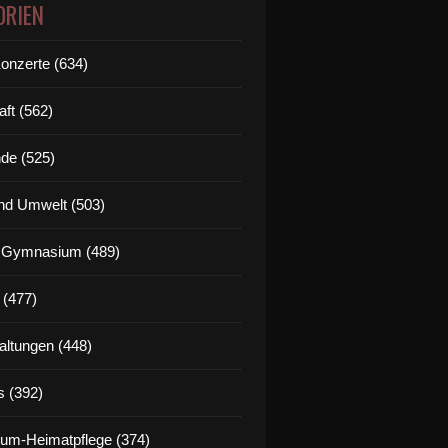
ORIEN
Konzerte (634)
aft (562)
de (525)
nd Umwelt (503)
g Gymnasium (489)
 (477)
altungen (448)
s (392)
um-Heimatpflege (374)