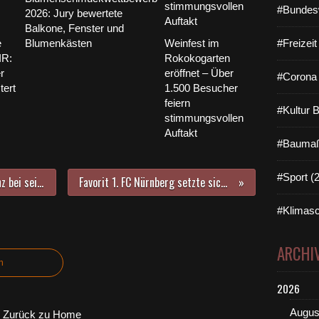
#Bundes
2026: Jury bewertete
Balkone, Fenster und
e
Blumenkästen
Weinfest im
#Freizei
IR:
Rokokogarten
r
eröffnet – Über
#Corona 
tert
1.500 Besucher
feiern
#Kultur 
stimmungsvollen
Auftakt
#Baumaß
#Sport (
Rainer Kinzkofers imposante Bilanz bei seinem letzten gemeindlichen Neujahrsempfang - Herbert Mennig besonders geehrt
Favorit 1. FC Nürnberg setzte sich durch beim U17-Juniorinnen-Hallenturnier des SV Veitshochheim
#Klimasc
ARCHI
n
2026
Augus
Zurück zu Home