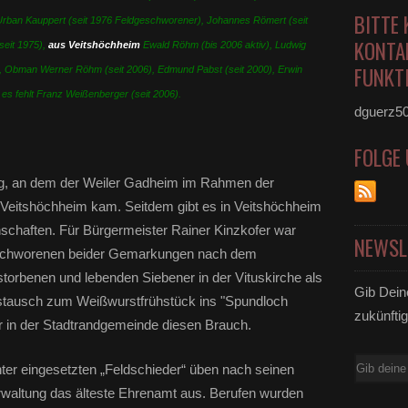
BITTE 
ban Kauppert (seit 1976 Feldgeschworener), Johannes Römert (seit
KONTA
seit 1975),
aus Veitshöchheim
Ewald Röhm (bis 2006 aktiv), Ludwig
FUNKTI
2), Obman Werner Röhm (seit 2006), Edmund Pabst (seit 2000), Erwin
 es fehlt Franz Weißenberger (seit 2006).
dguerz5
FOLGE
Tag, an dem der Weiler Gadheim im Rahmen der
Veitshöchheim kam. Seitdem gibt es in Veitshöchheim
haften. Für Bürgermeister Rainer Kinzkofer war
NEWSL
geschworenen beider Gemarkungen nach dem
erstorbenen und lebenden Siebener in der Vituskirche als
Gib Dein
tausch zum Weißwurstfrühstück ins "Spundloch
zukünftig
er in der Stadtrandgemeinde diesen Brauch.
E-
hter eingesetzten „Feldschieder“ üben nach seinen
Mail
waltung das älteste Ehrenamt aus. Berufen wurden