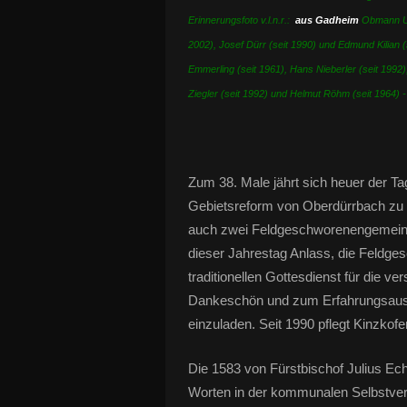
Erinnerungsfoto v.l.n.r.:
aus Gadheim
Obmann Ur
2002), Josef Dürr (seit 1990) und Edmund Kilian (
Emmerling (seit 1961), Hans Nieberler (seit 199
Ziegler (seit 1992) und Helmut Röhm (seit 1964) -
Zum 38. Male jährt sich heuer der 
Gebietsreform von Oberdürrbach zu 
auch zwei Feldgeschworenengemeinsc
dieser Jahrestag Anlass, die Feld
traditionellen Gottesdienst für die v
Dankeschön und zum Erfahrungsaus
einzuladen. Seit 1990 pflegt Kinzkof
Die 1583 von Fürstbischof Julius Ec
Worten in der kommunalen Selbstver