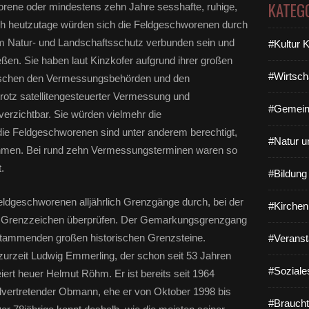
KATEG
orene oder mindestens zehn Jahre sesshafte, ruhige,
h heutzutage würden sich die Feldgeschworenen durch
m Natur- und Landschaftsschutz verbunden sein und
#Kultur 
ßen. Sie haben laut Kinzkofer aufgrund ihrer großen
#Wirtsch
zwischen den Vermessungsbehörden und den
otz satellitengesteuerter Vermessung und
#Gemein
rzichtbar. Sie würden vielmehr die
ie Feldgeschworenen sind unter anderem berechtigt,
#Natur u
ehmen. Bei rund zehn Vermessungsterminen waren so
.
#Bildun
 Feldgeschworenen alljährlich Grenzgänge durch, bei der
#Kirchen
ie Grenzzeichen überprüfen. Der Gemarkungsgrenzgang
t stammenden großen historischen Grenzsteine.
#Veranst
 zurzeit Ludwig Emmerling, der schon seit 53 Jahren
#Soziale
iert heuer Helmut Röhm. Er ist bereits seit 1964
lvertretender Obmann, ehe er von Oktober 1998 bis
#Braucht