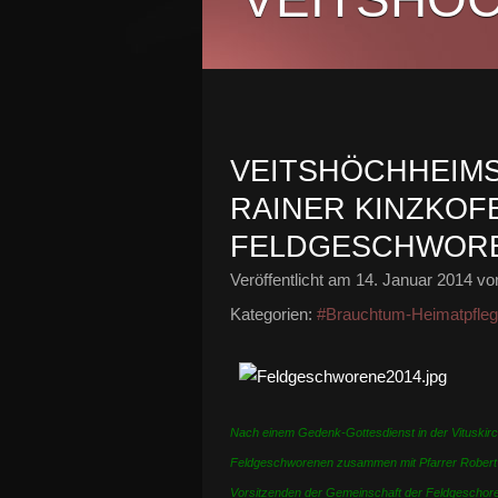
VEITSHÖCHHEIM
RAINER KINZKOF
FELDGESCHWOR
Veröffentlicht am
14. Januar 2014
von
Kategorien:
#Brauchtum-Heimatpfle
Nach einem Gedenk-Gottesdienst in der Vituskirc
Feldgeschworenen zusammen mit Pfarrer Robert B
Vorsitzenden der Gemeinschaft der Feldgeschorene