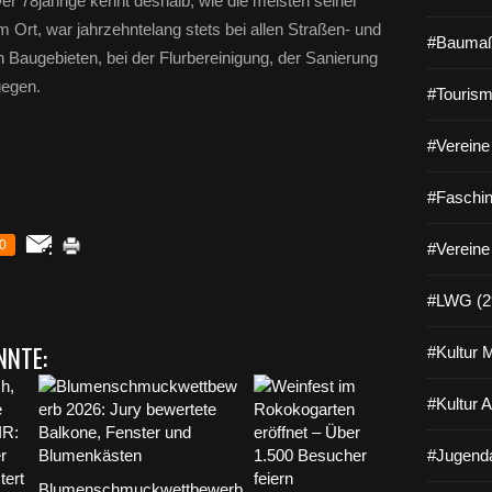
r 78jährige kennt deshalb, wie die meisten seiner
m Ort, war jahrzehntelang stets bei allen Straßen- und
#Baumaß
Baugebieten, bei der Flurbereinigung, der Sanierung
egen.
#Tourism
#Vereine 
#Faschin
0
#Vereine
#LWG (2
NNTE:
#Kultur 
#Kultur 
#Jugenda
Blumenschmuckwettbewerb