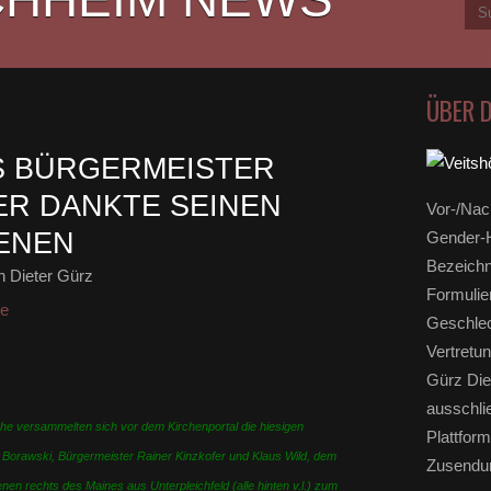
ÜBER 
S BÜRGERMEISTER
ER DANKTE SEINEN
Vor-/Nac
ENEN
Gender-H
Bezeichn
 Dieter Gürz
Formulie
ge
Geschlec
Vertretun
Gürz Die
ausschli
he versammelten sich vor dem Kirchenportal die hiesigen
Plattform
orawski, Bürgermeister Rainer Kinzkofer und Klaus Wild, dem
Zusendun
n rechts des Maines aus Unterpleichfeld (alle hinten v.l.) zum