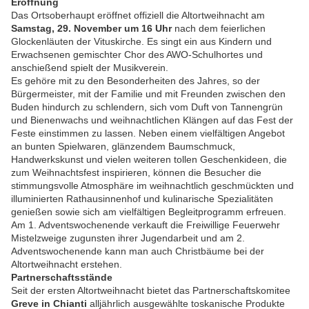
Eröffnung
Das Ortsoberhaupt eröffnet offiziell die Altortweihnacht am
Samstag, 29. November um 16 Uhr
nach dem feierlichen
Glockenläuten der Vituskirche. Es singt ein aus Kindern und
Erwachsenen gemischter Chor des AWO-Schulhortes und
anschießend spielt der Musikverein.
Es gehöre mit zu den Besonderheiten des Jahres, so der
Bürgermeister, mit der Familie und mit Freunden zwischen den
Buden hindurch zu schlendern, sich vom Duft von Tannengrün
und Bienenwachs und weihnachtlichen Klängen auf das Fest der
Feste einstimmen zu lassen. Neben einem vielfältigen Angebot
an bunten Spielwaren, glänzendem Baumschmuck,
Handwerkskunst und vielen weiteren tollen Geschenkideen, die
zum Weihnachtsfest inspirieren, können die Besucher die
stimmungsvolle Atmosphäre im weihnachtlich geschmückten und
illuminierten Rathausinnenhof und kulinarische Spezialitäten
genießen sowie sich am vielfältigen Begleitprogramm erfreuen.
Am 1. Adventswochenende verkauft die Freiwillige Feuerwehr
Mistelzweige zugunsten ihrer Jugendarbeit und am 2.
Adventswochenende kann man auch Christbäume bei der
Altortweihnacht erstehen.
Partnerschaftsstände
Seit der ersten Altortweihnacht bietet das Partnerschaftskomitee
Greve in Chianti
alljährlich ausgewählte toskanische Produkte