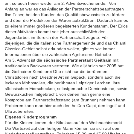
an, so auch heuer wieder am 2. Adventswochenende. Von
Anfang an war es das Anliegen der Partnerschaftsbeauftragten
Ilse Feser, bei den Kunden das Qualitätsbewusstsein zu fördern
und über die Produktion der Waren aufzuklären. Dadurch kam es
zu einem immer größeren begeisterten Kundenstamm. Der Erlös
dieser Aktivitäten kommt seit jeher ausschließlich der
Jugendarbeit im Bereich der Partnerschaft zugute. Für
diejenigen, die die italienische Partnergemeinde und das Chianti
Classico-Gebiet selbst erkunden wollen, gibt es wie immer
Informationen über die zahlreichen Agriturisrno-Betriebe.
Am 3. Advent ist die
sächsische Partnerstadt Geithain
mit
traditionellen Backwaren vertreten. Wie alljährlich seit 2005 hat
die Geithainer Konditorei Otto nicht nur die berühmten
Christstollen nach Dresdner Art im Gepäck, sondern auch die
leckeren Mohnstollen, die berühmten Leipziger Lerchen, ihre
sächsischen Eierschecken, selbstgemachte Dominosteine, sowie
Gewürzkuchen mitgebracht, von denen man gerne eine
Kostprobe am Partnerschaftsstand (am Brunnen) nehmen kann.
Probieren kann man hier auch den heißen Caipi, den lngolf und
Ulla zubereiten.
Eigenes Kinderprogramm
Für die Kleinen kommt der Nikolaus auf den Weihnachtsmarkt.
Die Wartezeit auf den heiligen Mann können sie sich auf dem