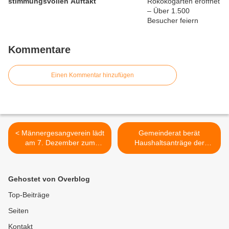
stimmungsvollen Auftakt
Kommentare
Einen Kommentar hinzufügen
< Männergesangverein lädt
Gemeinderat berät
am 7. Dezember zum
Haushaltsanträge der
festlichen Adventskonzert in
Fraktionen am 2. Dezember
die Vituskirche ein
2014 >
Gehostet von Overblog
Top-Beiträge
Seiten
Kontakt