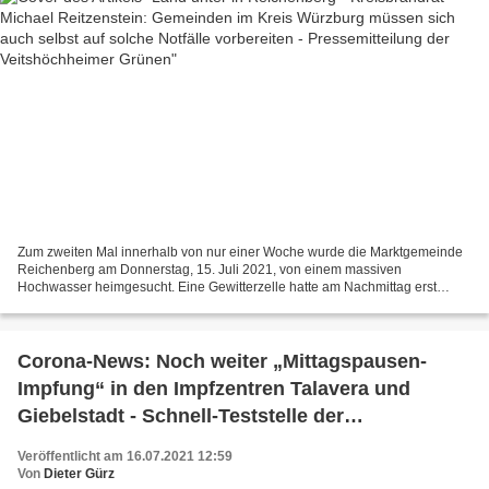
Zum zweiten Mal innerhalb von nur einer Woche wurde die Marktgemeinde
Reichenberg am Donnerstag, 15. Juli 2021, von einem massiven
Hochwasser heimgesucht. Eine Gewitterzelle hatte am Nachmittag erst
Hagel vorausgeschickt und dann mit Starkregen die Ortsmitte...
Corona-News: Noch weiter „Mittagspausen-
Impfung“ in den Impfzentren Talavera und
Giebelstadt - Schnell-Teststelle der
Wasserwacht im BFW wurde zertifiziert - Heute
Veröffentlicht am 16.07.2021 12:59
niedrigster Inzdenzwert im Landkreis Würzburg
Von
Dieter Gürz