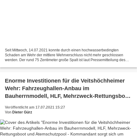
Seit Mittwoch, 14.07.2021 konnte durch einen hochwasserbedingten
Schaden am Wehr der mittlere Wehrverschluss nicht mehr geschlossen
werden. Der rund 75 Zentimeter große Spalt ist laut Pressemitteilung des
Wasser- und Schifffahrtsamtes Main gestern Abend...
Enorme Investitionen für die Veitshöchheimer
Wehr: Fahrzeughallen-Anbau im
Bauherrnmodell, HLF, Mehrzweck-Rettungsboot
und Atemschutzpool - Kommandant sorgt sich
Veröffentlicht am 17.07.2021 15:27
um Personalstand
Von
Dieter Gürz