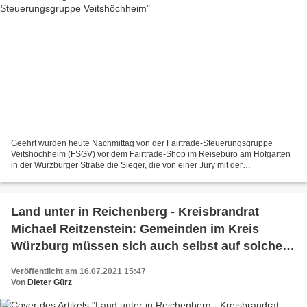
Geehrt wurden heute Nachmittag von der Fairtrade-Steuerungsgruppe
Veitshöchheim (FSGV) vor dem Fairtrade-Shop im Reisebüro am Hofgarten
in der Würzburger Straße die Sieger, die von einer Jury mit der
Büchereileiterin Astrida Wallat, Klara Hirn und Bürgermeister...
Land unter in Reichenberg - Kreisbrandrat
Michael Reitzenstein: Gemeinden im Kreis
Würzburg müssen sich auch selbst auf solche
Notfälle vorbereiten - Pressemitteilung der
Veröffentlicht am 16.07.2021 15:47
Veitshöchheimer Grünen
Von
Dieter Gürz