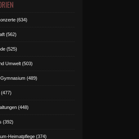
ORIEN
Konzerte (634)
aft (562)
de (525)
nd Umwelt (503)
g Gymnasium (489)
 (477)
altungen (448)
s (392)
um-Heimatpflege (374)