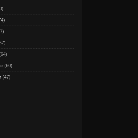
0)
74)
7)
57)
(64)
ar
(60)
r
(47)