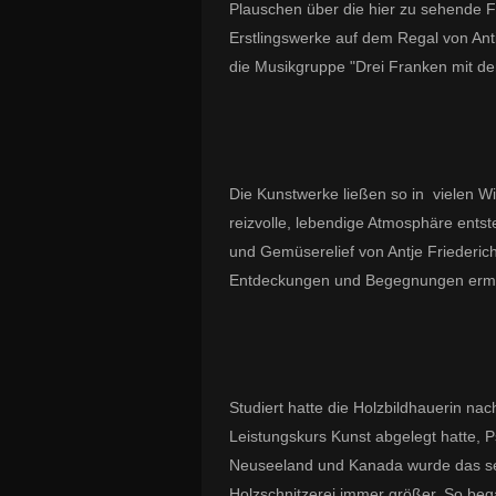
Plauschen über die hier zu sehende
Erstlingswerke auf dem Regal von Anti
die Musikgruppe "Drei Franken mit d
Die Kunstwerke ließen so in vielen 
reizvolle, lebendige Atmosphäre ents
und Gemüserelief von Antje Friederic
Entdeckungen und Begegnungen ermö
Studiert hatte die Holzbildhauerin na
Leistungskurs Kunst abgelegt hatte, 
Neuseeland und Kanada wurde das sei
Holzschnitzerei immer größer. So bega