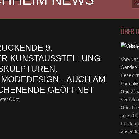
ÜBER 
UCKENDE 9.
ER KUNSTAUSSTELLUNG
Vor-/Nac
 SKULPTUREN,
Gender-H
Bezeichn
MODEDESIGN - AUCH AM
Formulie
CHENENDE GEÖFFNET
Geschlec
eter Gürz
Vertretun
Gürz Die
ausschli
Plattform
Zusendun