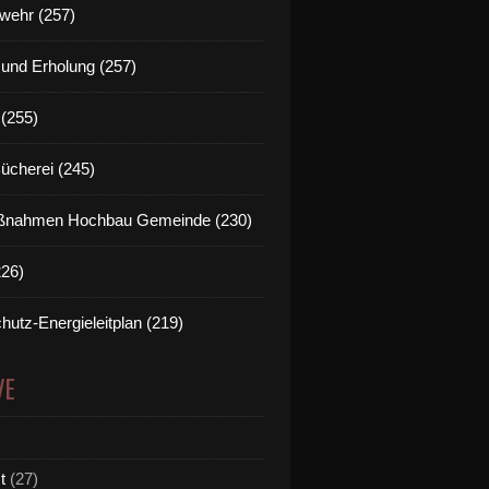
wehr (257)
t und Erholung (257)
(255)
Bücherei (245)
nahmen Hochbau Gemeinde (230)
226)
hutz-Energieleitplan (219)
VE
t
(27)