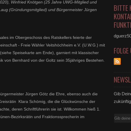
2020), Winfried Knötgen (25 Jahre UWG-Mitglied und
BITTE 
 Laug (Gründungsmitglied) und Bürgermeister Jürgen
KONTA
FUNKTI
dguerz5
aales im Obergeschoss des Ratskellers feierte der
nschaft - Freie Wähler Veitshöchheim e.V. (U.W.G.) mit
FOLGE
(siehe Speisekarte am Ende), garniert mit klassischer
ik von Bernhard von der Goltz sein 35jähriges Bestehen.
NEWSL
Gib Dein
rgermeister Jürgen Götz die Ehre, ebenso auch die
zukünftig
reisrätin Klara Schömig, die die Glückwünsche der
e, deren Schriftführerin sie ist. Willkommen hieß 1.
rünen-Bezirksrätin und Fraktionssprecherin im
E-
Mail