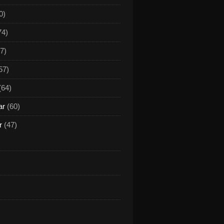
0)
74)
7)
57)
(64)
ar
(60)
r
(47)