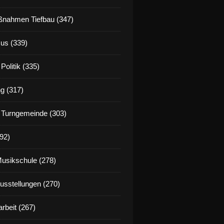
nahmen Tiefbau (347)
us (339)
Politik (335)
g (317)
 Turngemeinde (303)
92)
Musikschule (278)
Ausstellungen (270)
rbeit (267)