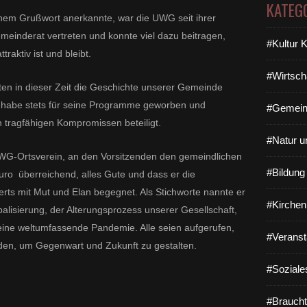
KATEG
inem Grußwort anerkannte, war die UWG seit ihrer
einderat vertreten und konnte viel dazu beitragen,
#Kultur 
raktiv ist und bleibt.
#Wirtsch
ten in dieser Zeit die Geschichte unserer Gemeinde
n habe stets für seine Programme geworben und
#Gemein
 tragfähigen Kompromissen beteiligt.
#Natur u
G-Ortsverein, an den Vorsitzenden den gemeindlichen
#Bildun
ro überreichend, alles Gute und dass er die
ts mit Mut und Elan begegnet. Als Stichworte nannte er
#Kirchen
lisierung, der Alterungsprozess unserer Gesellschaft,
eine weltumfassende Pandemie. Alle seien aufgerufen,
#Veranst
nden, um Gegenwart und Zukunft zu gestalten.
#Soziale
#Braucht