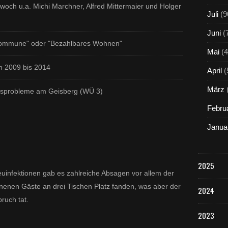
woch u.a. Michi Marchner, Alfred Mittermaier und Holger
Juli
(9
Juni
(
Kommune" oder "Bezahlbares Wohnen"
Mai
(4
n 2009 bis 2014
April
(
März
ehrsprobleme am Geisberg (WÜ 3)
Febru
Janua
2025
infektionen gab es zahlreiche Absagen vor allem der
ienenen Gäste an drei Tischen Platz fanden, was aber der
2024
ruch tat.
2023