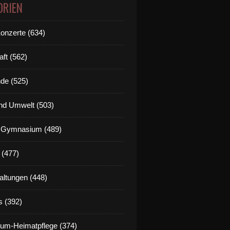
ORIEN
Konzerte (634)
aft (562)
de (525)
nd Umwelt (503)
g Gymnasium (489)
 (477)
altungen (448)
s (392)
um-Heimatpflege (374)