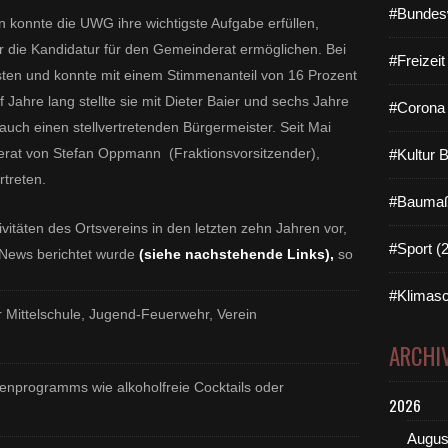
#Bundes
 konnte die UWG ihre wichtigste Aufgabe erfüllen,
 die Kandidatur für den Gemeinderat ermöglichen. Bei
#Freizei
sten und konnte mit einem Stimmenanteil von 16 Prozent
 Jahre lang stellte sie mit Dieter Baier und sechs Jahre
#Corona 
auch einen stellvertretenden Bürgermeister. Seit Mai
erat von Stefan Oppmann (Fraktionsvorsitzender),
#Kultur 
rtreten.
#Baumaß
tivitäten des Ortsvereins in den letzten zehn Jahren vor,
#Sport (
 News berichtet wurde
(siehe nachstehende Links),
so
#Klimasc
 Mittelschule, Jugend-Feuerwehr, Verein
ARCHI
enprogramms wie alkoholfreie Cocktails oder
2026
Augus