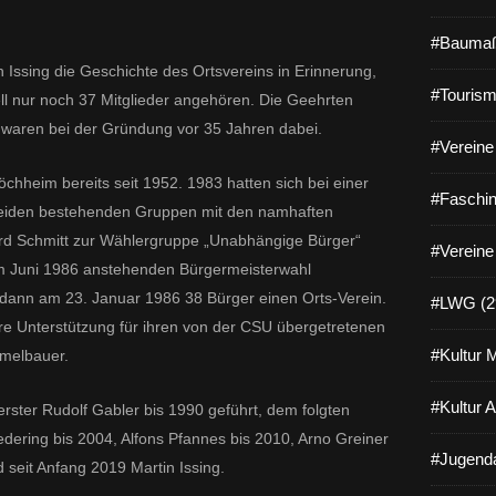
#Baumaß
n Issing die Geschichte des Ortsvereins in Erinnerung,
#Tourism
l nur noch 37 Mitglieder angehören. Die Geehrten
waren bei der Gründung vor 35 Jahren dabei.
#Vereine 
chheim bereits seit 1952. 1983 hatten sich bei einer
#Faschin
beiden bestehenden Gruppen mit den namhaften
ard Schmitt zur Wählergruppe „Unabhängige Bürger“
#Vereine
 Juni 1986 anstehenden Bürgermeisterwahl
 dann am 23. Januar 1986 38 Bürger einen Orts-Verein.
#LWG (2
ere Unterstützung für ihren von der CSU übergetretenen
#Kultur 
mmelbauer.
#Kultur 
erster Rudolf Gabler bis 1990 geführt, dem folgten
edering bis 2004, Alfons Pfannes bis 2010, Arno Greiner
#Jugenda
 seit Anfang 2019 Martin Issing.