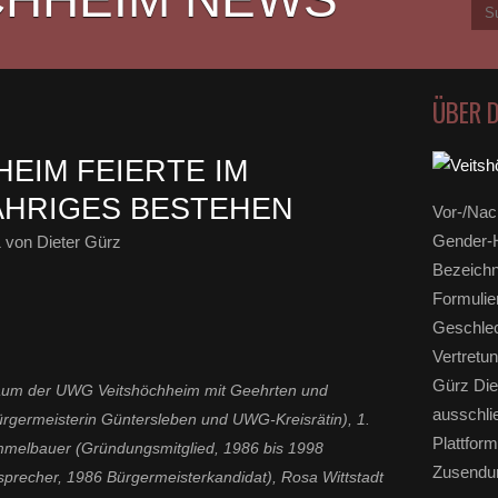
ÜBER 
EIM FEIERTE IM
ÄHRIGES BESTEHEN
Vor-/Nac
Gender-H
1
von Dieter Gürz
Bezeichn
Formulie
Geschlec
Vertretun
Gürz Die
läum der UWG Veitshöchheim mit Geehrten und
ausschli
Bürgermeisterin Güntersleben und UWG-Kreisrätin), 1.
Plattform
immelbauer (Gründungsmitglied, 1986 bis 1998
Zusendun
ssprecher, 1986 Bürgermeisterkandidat), Rosa Wittstadt