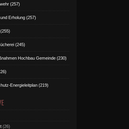
wehr (257)
t und Erholung (257)
(255)
Bücherei (245)
nahmen Hochbau Gemeinde (230)
226)
hutz-Energieleitplan (219)
VE
t
(26)