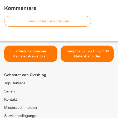
Kommentare
Einen Kommentar hinzufügen
< Veitshöchheimer
Kampfbahn Typ C mit 400
Mainsteg-News: Bis 3.
Meter-Bahn der
September 2021 sollen die
Freisportanlage erhält in
Betonfundamente für Pylon,
den Sommerferien neue
Abspannseile und den
Tartanoberflächen >
Gehostet von Overblog
Rampenbau fertig sein -
Mainüberbau erst im
Top-Beiträge
November -
Seiten
Grundsteinlegung noch
offen
Kontakt
Missbrauch melden
Servicebedingungen