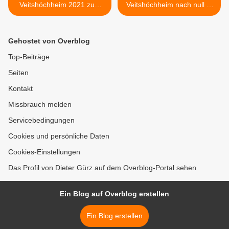
Veitshöchheim 2021 zum
Veitshöchheim nach null in
Thema: ZUKUNFT FAIR
der Vorwoche nun drei
GESTALTEN –
Neuinfektionen vom 22. bis
FAIRHANDELN FÜR
28.9. - Spitzenreiter im
Gehostet von Overblog
MENSCHENRECHTE
Landkreis nun Waldbrunn
WELTWEIT
(+7), Giebelstadt und
Top-Beiträge
Prosselsheim (je+6) >
Seiten
Kontakt
Missbrauch melden
Servicebedingungen
Cookies und persönliche Daten
Cookies-Einstellungen
Das Profil von Dieter Gürz auf dem Overblog-Portal sehen
Ein Blog auf Overblog erstellen
Ein Blog erstellen