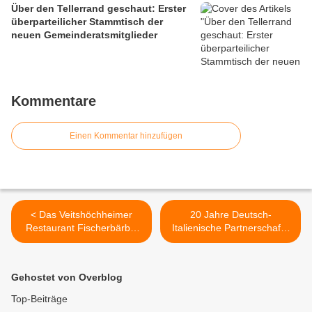
Über den Tellerrand geschaut: Erster
überparteilicher Stammtisch der
neuen Gemeinderatsmitglieder
Kommentare
Einen Kommentar hinzufügen
< Das Veitshöchheimer
20 Jahre Deutsch-
Restaurant Fischerbärbel
Italienische Partnerschaft -
hat eine über 80jährige
Schüleraustausch der
Tradition - Gelungene
Veitshöchheimer
Wiedereröffnungsfeier
Mittelschule mit der Scuola
Gehostet von Overblog
Media di Greve in Chianti >
Top-Beiträge