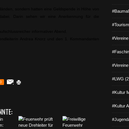
n Händen, sondern hatten eine Geldspende in Höhe von
#Baumaß
dabei. Darin sehen wir eine Anerkennung für die
#Tourism
 aufschlussreicher informativer Abend.
#Vereine 
endleiterin Andrea Knorz und den 1. Kommandanten
#Faschin
#Vereine
#LWG (2
0
#Kultur 
#Kultur 
NNTE:
#Jugenda