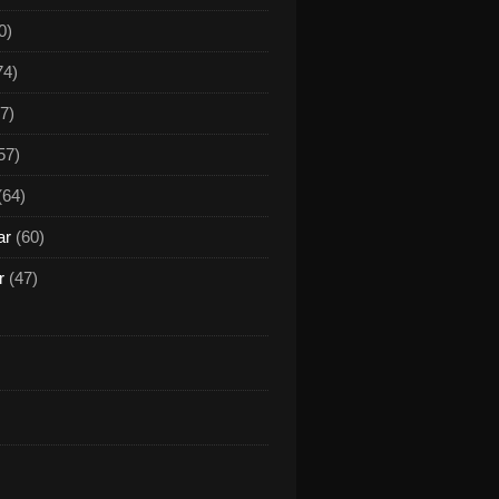
0)
74)
7)
57)
(64)
ar
(60)
r
(47)