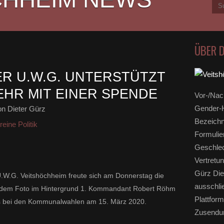
ÜBER 
R U.W.G. UNTERSTÜTZT
HR MIT EINER SPENDE
Vor-/Nac
Gender-H
n Dieter Gürz
Bezeichn
eine Politik
Formulie
Geschlec
Vertretun
Gürz Die
.W.G. Veitshöchheim freute sich am Donnerstag die
ausschli
 dem Foto im Hintergrund 1. Kommandant Robert Röhm
Plattform
ins bei den Kommunalwahlen am 15. März 2020.
Zusendun