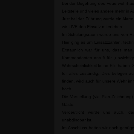
Bei der Begehung des Feuerwehrhaus
Leitstelle und vieles andere mehr in
Just bei der Führung wurde ein Alarm 
wir LIVE den Einsatz miterleben.
Im Schulungsraum wurde uns von Robe
Hier ging es um Einsatzzahlen, techn
Erstaunlich war für uns, dass man
Kommandanten anruft für „unwichtige
Wahrscheinlichkeit keine Eile haben. Se
für alles zuständig. Dies belegen au
finden, wird auch für unsere Wehr im
hoch.
Die Vorstellung (via Plan-Zeichnung
Gäste.
Verdeutlicht wurde uns auch, da
unabdingbar ist.
Im Anschluss hatten wir noch genüg