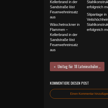
Slipanlage in
Veitshöchhei
Wäschetrockner in
Stahlkonstruk
Flammen –
erfolgreich mo
Kellerbrand in der
Sandstraße löst
Feuerwehreinsatz
aus
Unitag für 18 Lateinschüler der Oberstufe des Gymnasiums Veitshöchheim
KOMMENTIERE DIESEN POST
Einen Kommentar hinzufüge