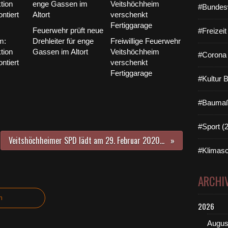
#Bundes
Feuerwehr prüft neue
#Freizei
m:
Drehleiter für enge
Freiwillige Feuerwehr
tion
Gassen im Altort
Veitshöchheim
#Corona 
ntiert
verschenkt
Fertiggarage
#Kultur 
#Baumaß
#Sport (
Veitshöchheimer SPD lädt am 29. Februar 2020 zur Führung mit Bernhard Schlereth in das Fastnachtsmuseum in Kitzingen ein
#Klimasc
ARCHI
n
2026
Augus