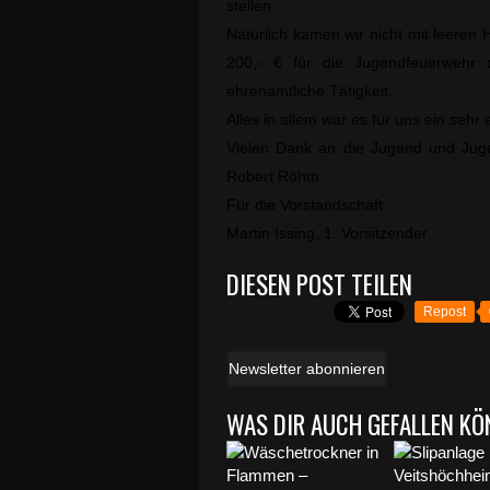
stellen.
Natürlich kamen wir nicht mit leere
200,- € für die Jugendfeuerwehr 
ehrenamtliche Tätigkeit.
Alles in allem war es für uns ein sehr
Vielen Dank an die Jugend und Jug
Robert Röhm.
Für die Vorstandschaft
Martin Issing, 1.
Vorsitzender
DIESEN POST TEILEN
Repost
Newsletter abonnieren
WAS DIR AUCH GEFALLEN KÖ