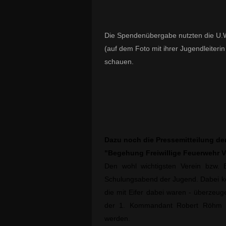
Die Spendenübergabe nutzten die U.
(auf dem Foto mit ihrer Jugendleiterin
schauen.
Dazu noch die Pressemitteilung de
"Begehung Freiwillige Feuerwehr 
Den wohl wichtigsten Verein bzw.
Schulungsabend der Jugend. Dabei ko
die mit Eifer dabei waren - überzeu
der 1. Kommandant Robert Röhm vor
werden.