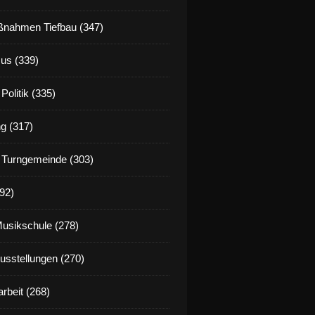
nahmen Tiefbau (347)
us (339)
Politik (335)
g (317)
 Turngemeinde (303)
92)
Musikschule (278)
Ausstellungen (270)
rbeit (268)