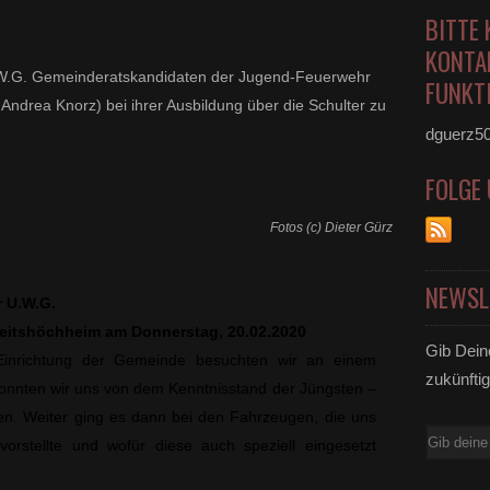
BITTE 
KONTA
W.G. Gemeinderatskandidaten der Jugend-Feuerwehr
FUNKTI
 Andrea Knorz) bei ihrer Ausbildung über die Schulter zu
dguerz5
FOLGE
Fotos (c) Dieter Gürz
NEWSL
r U.W.G.
Veitshöchheim am Donnerstag, 20.02.2020
Gib Dein
 Einrichtung der Gemeinde besuchten wir an einem
zukünftig
nnten wir uns von dem Kenntnisstand der Jüngsten –
gen. Weiter ging es dann bei den Fahrzeugen, die uns
E-
stellte und wofür diese auch speziell eingesetzt
Mail