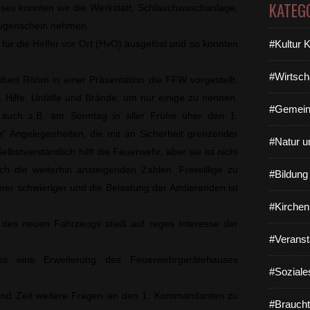
KATEG
es konnten wir die Werkstatt, Schlauchwaschanlage,
 Augenschein nehmen.
für die Helfer vor Ort (HvO) ausgelöst und so konnten
#Kultur 
#Wirtsch
rt Röhm in einer Präsentation die FFW vorgestellt.
. Hilfe, Unfälle und Brände, um nur einige zu nennen.
#Gemein
 auch z.B. am Sonntag in aller Frühe üher den 1.
“ Angelegenheiten, die mit an Sicherheit grenzender
#Natur u
lbstverständlich hilft die Feuerwehr, aber sie ist nicht
ch die weiterhin ansteigenden Zahlen. Freiwillige zu
#Bildun
mer schwieriger und die Belastung der Amtierenden ist
#Kirchen
) des neuen Fahrzeugs stieß auf reges Interesse der
#Veranst
ss eine Erweiterung des Feuerwehrgerätehauses
#Soziale
end Zeit weitere Fragen an den 1. Kommandanten zu
#Braucht