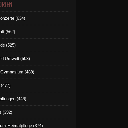
ORIEN
Konzerte (634)
aft (562)
de (525)
nd Umwelt (503)
g Gymnasium (489)
 (477)
altungen (448)
s (392)
um-Heimatpflege (374)