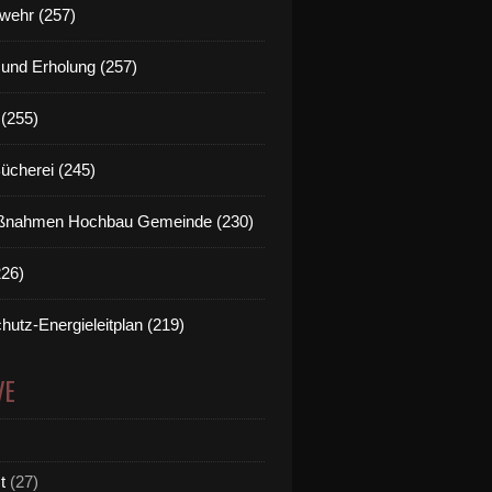
wehr (257)
t und Erholung (257)
(255)
Bücherei (245)
nahmen Hochbau Gemeinde (230)
226)
hutz-Energieleitplan (219)
VE
t
(27)