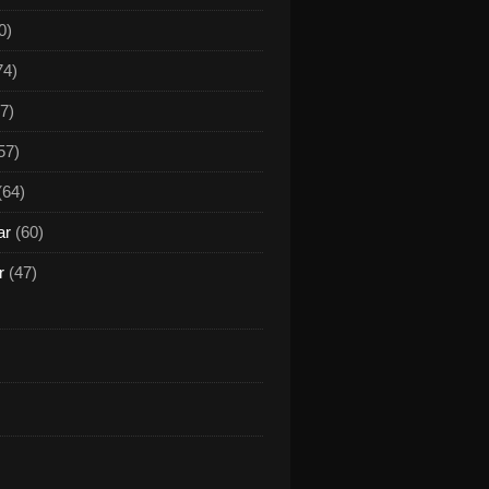
0)
74)
7)
57)
(64)
ar
(60)
r
(47)