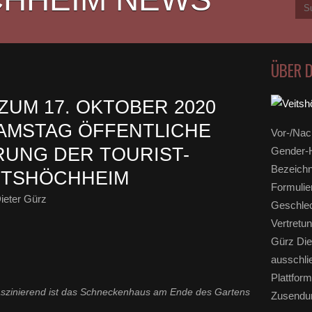
ÜBER 
 ZUM 17. OKTOBER 2020
AMSTAG ÖFFENTLICHE
Vor-/Nac
UNG DER TOURIST-
Gender-H
Bezeichn
ITSHÖCHHEIM
Formulie
ieter Gürz
Geschlec
Vertretun
Gürz Die
ausschli
Plattform
szinierend ist das Schneckenhaus am Ende des Gartens
Zusendun