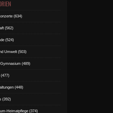
ORIEN
Konzerte (634)
aft (562)
de (524)
nd Umwelt (503)
g Gymnasium (489)
 (477)
altungen (448)
s (392)
um-Heimatpflege (374)