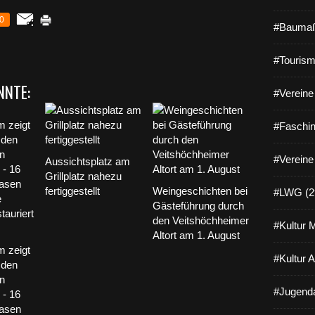
0
#Baumaß
#Tourism
NNTE:
#Vereine 
#Faschin
#Vereine
Aussichtsplatz am
Grillplatz nahezu
fertiggestellt
Weingeschichten bei
#LWG (2
Gästeführung durch
den Veitshöchheimer
#Kultur 
Altort am 1. August
m zeigt
#Kultur 
 den
n
#Jugenda
- 16
Vasen