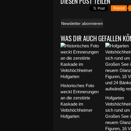
DIESEN POST TEILEN
Repost
Newsletter abonnieren
WAS DIR AUCH GEFALLEN KÖ
Historisches Foto
weckt Erinnerungen
an die zerstörte
Hofgarten
Kaskade im
Veitshöchhei
Veitshöchheimer
sich rund um
Hofgarten
Großen See i
neuem Glanz 
Figuren, 16 