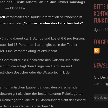
den des Fürstbischofs“ ab 27. Juni immer samstags
BITTE 
um 11:00 Uhr
KONTA
2020
veranstaltet die Tourist-Information Veitshöchheim
FUNKTI
nter dem Titel
„Sommerfreuden des Fürstbischofs“
dguerz5
 Führung dauert ca. 1 Stunde und kostet 6 € pro Person.
FOLGE
tuell bei 15 Personen. Karten gibt es in der Tourist-
rer. Eine Voranmeldung ist erwünscht.
 Gästeführer die Geschichte des Gartens und seine
NEWSL
uch um die alltäglichen Dinge wie Gemüse- und
ürstlichen Besucher oder die Wassertechnik der
Gib Dein
zukünftig
nen romantischen Laubengängen, den plätschernden
lpturen gilt als einer der besterhaltenen Rokokogärten
E-
en Rokokogärten, die im 19. Jahrhundert nicht der Schere
Mail
m damals modernen englischen Stil.