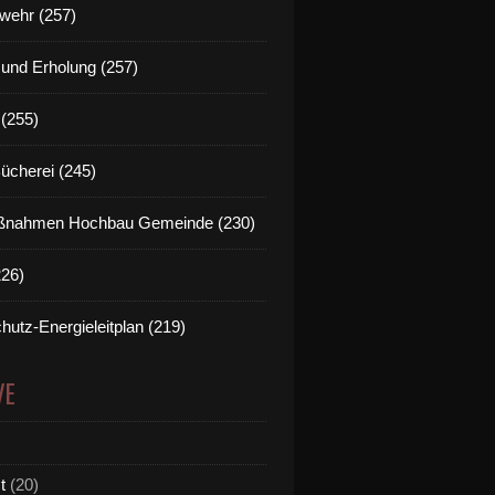
wehr (257)
t und Erholung (257)
(255)
Bücherei (245)
nahmen Hochbau Gemeinde (230)
226)
hutz-Energieleitplan (219)
VE
t
(20)