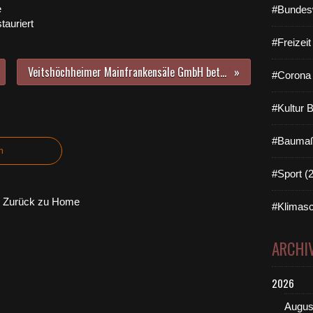
e
#Bundes
tauriert
#Freizei
Veitshöchheimer Mainfrankensäle GmbH beteiligte sich in der Nacht von Montag auf Dienstag an der bundesweiten Aktion NIGHT OF LIGHT
#Corona 
#Kultur 
#Baumaß
n
#Sport (
Zurück zu Home
#Klimasc
ARCHI
2026
Augus