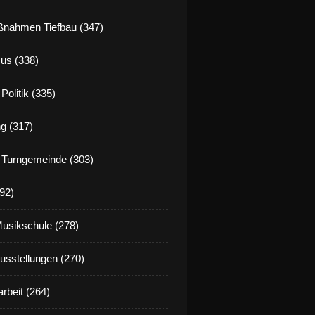
nahmen Tiefbau (347)
us (338)
Politik (335)
g (317)
 Turngemeinde (303)
92)
Musikschule (278)
Ausstellungen (270)
rbeit (264)