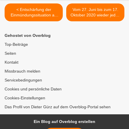
< Entschärfung der
Vom 27. Juni bis zum 17.
Einmündungssituation an
Oktober 2020 wieder jeden
der Kreisstraße WÜ
Samstag öffentliche
3/Würzburger Straße -
Hofgartenführung der
Abfahrts-Ast der B27 zum
Tourist-Information
Gehostet von Overblog
Veitshöchheimer Altort
Veitshöchheim >
erhielt Linksabbiegespur
Top-Beiträge
Seiten
Kontakt
Missbrauch melden
Servicebedingungen
Cookies und persönliche Daten
Cookies-Einstellungen
Das Profil von Dieter Gürz auf dem Overblog-Portal sehen
Ein Blog auf Overblog erstellen