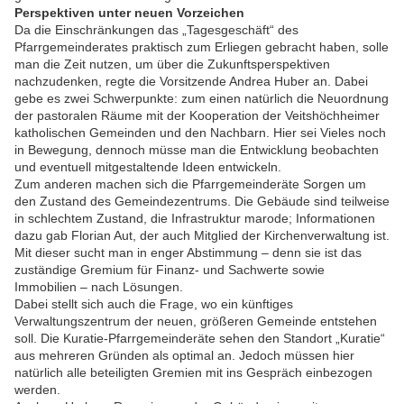
Perspektiven unter neuen Vorzeichen
Da die Einschränkungen das „Tagesgeschäft“ des
Pfarrgemeinderates praktisch zum Erliegen gebracht haben, solle
man die Zeit nutzen, um über die Zukunftsperspektiven
nachzudenken, regte die Vorsitzende Andrea Huber an. Dabei
gebe es zwei Schwerpunkte: zum einen natürlich die Neuordnung
der pastoralen Räume mit der Kooperation der Veitshöchheimer
katholischen Gemeinden und den Nachbarn. Hier sei Vieles noch
in Bewegung, dennoch müsse man die Entwicklung beobachten
und eventuell mitgestaltende Ideen entwickeln.
Zum anderen machen sich die Pfarrgemeinderäte Sorgen um
den Zustand des Gemeindezentrums. Die Gebäude sind teilweise
in schlechtem Zustand, die Infrastruktur marode; Informationen
dazu gab Florian Aut, der auch Mitglied der Kirchenverwaltung ist.
Mit dieser sucht man in enger Abstimmung – denn sie ist das
zuständige Gremium für Finanz- und Sachwerte sowie
Immobilien – nach Lösungen.
Dabei stellt sich auch die Frage, wo ein künftiges
Verwaltungszentrum der neuen, größeren Gemeinde entstehen
soll. Die Kuratie-Pfarrgemeinderäte sehen den Standort „Kuratie“
aus mehreren Gründen als optimal an. Jedoch müssen hier
natürlich alle beteiligten Gremien mit ins Gespräch einbezogen
werden.