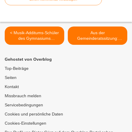
< Musik-Additums-Schüler
Aus der
des Gymnasiums
Gemeinderatssitzung:
Veitshöchheim bescherten
Vereidigung Beate
einen Kammermusikabend
Hofstetter und Bestellung
der besonderen Art
von Julia Wagner zur
Gehostet von Overblog
Standesbeamtin >
Top-Beiträge
Seiten
Kontakt
Missbrauch melden
Servicebedingungen
Cookies und persönliche Daten
Cookies-Einstellungen