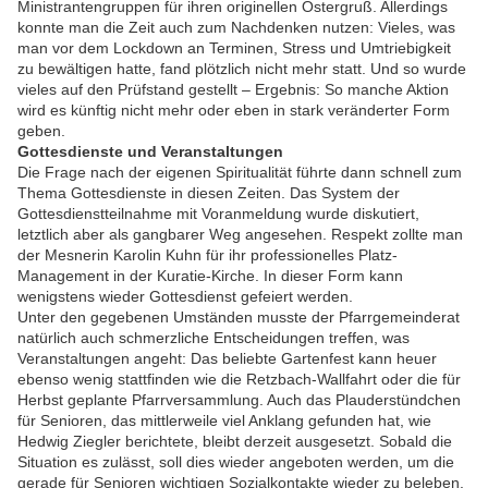
Ministrantengruppen für ihren originellen Ostergruß. Allerdings
konnte man die Zeit auch zum Nachdenken nutzen: Vieles, was
man vor dem Lockdown an Terminen, Stress und Umtriebigkeit
zu bewältigen hatte, fand plötzlich nicht mehr statt. Und so wurde
vieles auf den Prüfstand gestellt – Ergebnis: So manche Aktion
wird es künftig nicht mehr oder eben in stark veränderter Form
geben.
Gottesdienste und Veranstaltungen
Die Frage nach der eigenen Spiritualität führte dann schnell zum
Thema Gottesdienste in diesen Zeiten. Das System der
Gottesdienstteilnahme mit Voranmeldung wurde diskutiert,
letztlich aber als gangbarer Weg angesehen. Respekt zollte man
der Mesnerin Karolin Kuhn für ihr professionelles Platz-
Management in der Kuratie-Kirche. In dieser Form kann
wenigstens wieder Gottesdienst gefeiert werden.
Unter den gegebenen Umständen musste der Pfarrgemeinderat
natürlich auch schmerzliche Entscheidungen treffen, was
Veranstaltungen angeht: Das beliebte Gartenfest kann heuer
ebenso wenig stattfinden wie die Retzbach-Wallfahrt oder die für
Herbst geplante Pfarrversammlung. Auch das Plauderstündchen
für Senioren, das mittlerweile viel Anklang gefunden hat, wie
Hedwig Ziegler berichtete, bleibt derzeit ausgesetzt. Sobald die
Situation es zulässt, soll dies wieder angeboten werden, um die
gerade für Senioren wichtigen Sozialkontakte wieder zu beleben.