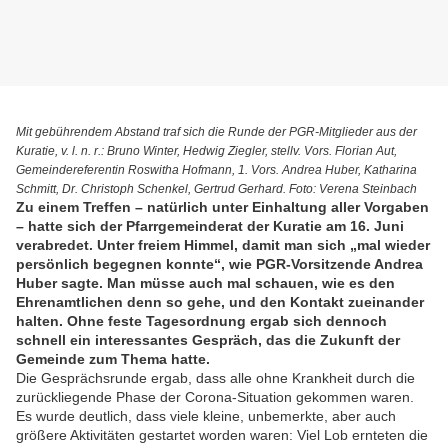
Mit gebührendem Abstand traf sich die Runde der PGR-Mitglieder aus der
Kuratie, v. l. n. r.: Bruno Winter, Hedwig Ziegler, stellv. Vors. Florian Aut,
Gemeindereferentin Roswitha Hofmann, 1. Vors. Andrea Huber, Katharina
Schmitt, Dr. Christoph Schenkel, Gertrud Gerhard. Foto: Verena Steinbach
Zu einem Treffen – natürlich unter Einhaltung aller Vorgaben
– hatte sich der Pfarrgemeinderat der Kuratie am 16. Juni
verabredet. Unter freiem Himmel, damit man sich „mal wieder
persönlich begegnen konnte“, wie PGR-Vorsitzende Andrea
Huber sagte. Man müsse auch mal schauen, wie es den
Ehrenamtlichen denn so gehe, und den Kontakt zueinander
halten. Ohne feste Tagesordnung ergab sich dennoch
schnell ein interessantes Gespräch, das die Zukunft der
Gemeinde zum Thema hatte.
Die Gesprächsrunde ergab, dass alle ohne Krankheit durch die
zurückliegende Phase der Corona-Situation gekommen waren.
Es wurde deutlich, dass viele kleine, unbemerkte, aber auch
größere Aktivitäten gestartet worden waren: Viel Lob ernteten die